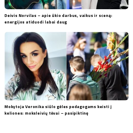
Deivis Norvilas – apie ūkio darbus, vaikus ir sceną:
energijos atiduodi labai daug
Mokytoja Veronika siūlo gėles pedagogams keisti į
keliones: moksleivių tėvai – pasipiktinę