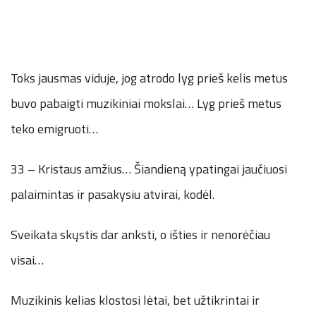
Toks jausmas viduje, jog atrodo lyg prieš kelis metus
buvo pabaigti muzikiniai mokslai… Lyg prieš metus
teko emigruoti…
33 – Kristaus amžius… Šiandieną ypatingai jaučiuosi
palaimintas ir pasakysiu atvirai, kodėl.
Sveikata skųstis dar anksti, o išties ir nenorėčiau
visai…
Muzikinis kelias klostosi lėtai, bet užtikrintai ir