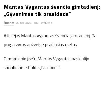
Mantas Vygantas švenčia gimtadienį:
.
„Gyvenimas tik prasideda“
c
Žmonės
20.08.2024
387 Peržiūrėjo
o
Atlikėjas Mantas Vygantas švenčia gimtadienį. Ta
.
proga vyras apžvelgė praėjusius metus.
u
Gimtadienio įrašu Mantas Vygantas pasidalijo
socialiniame tinkle „Facebook“.
k