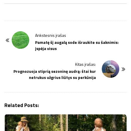
P
Ankstesnis įrašas
o
Pamatę šį augalą sode išraukite su šaknimis:
įspėja visus
s
t
Kitas įrašas:
N
Prognozuoja stiprią sezoninę audrą: štai kur
a
netrukus užgrius liūtys su perkūnija
v
i
g
Related Posts:
a
t
i
o