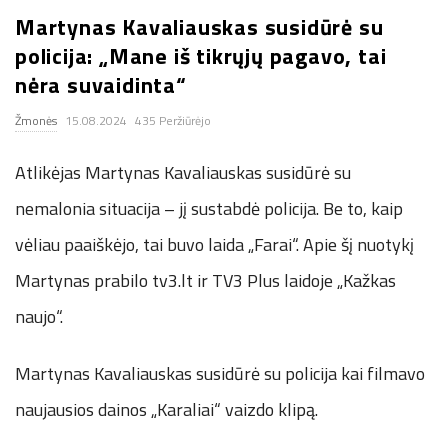
Martynas Kavaliauskas susidūrė su
.
policija: „Mane iš tikrųjų pagavo, tai
c
nėra suvaidinta“
Žmonės
15.08.2024
435 Peržiūrėjo
o
Atlikėjas Martynas Kavaliauskas susidūrė su
.
nemalonia situacija – jį sustabdė policija. Be to, kaip
u
vėliau paaiškėjo, tai buvo laida „Farai“. Apie šį nuotykį
k
Martynas prabilo tv3.lt ir TV3 Plus laidoje „Kažkas
naujo“.
Martynas Kavaliauskas susidūrė su policija kai filmavo
naujausios dainos „Karaliai“ vaizdo klipą.