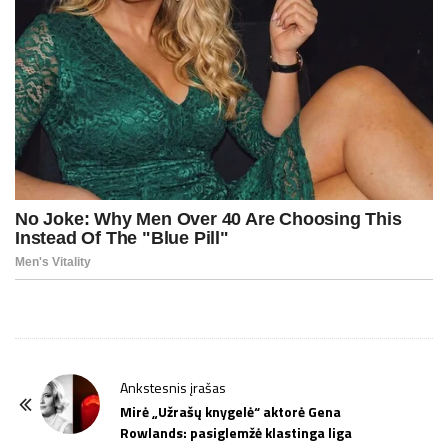
P
Ankstesnis įrašas
o
Mirė „Užrašų knygelė“ aktorė Gena
Rowlands: pasiglemžė klastinga liga
s