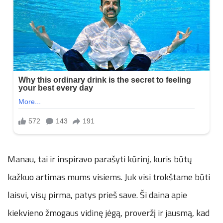
Manau, tai ir inspiravo parašyti kūrinį, kuris būtų
kažkuo artimas mums visiems. Juk visi trokštame būti
laisvi, visų pirma, patys prieš save. Ši daina apie
kiekvieno žmogaus vidinę jėgą, proveržį ir jausmą, kad