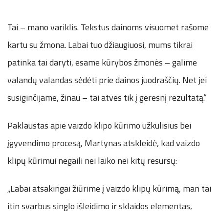
Tai – mano variklis. Tekstus dainoms visuomet rašome
kartu su žmona. Labai tuo džiaugiuosi, mums tikrai
patinka tai daryti, esame kūrybos žmonės – galime
valandų valandas sėdėti prie dainos juodraščių. Net jei
susiginčijame, žinau – tai atves tik į geresnį rezultatą.“
Paklaustas apie vaizdo klipo kūrimo užkulisius bei
įgyvendimo procesą, Martynas atskleidė, kad vaizdo
klipų kūrimui negaili nei laiko nei kitų resursų:
„Labai atsakingai žiūrime į vaizdo klipų kūrimą, man tai
itin svarbus singlo išleidimo ir sklaidos elementas,