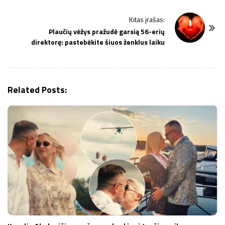
t
Kitas įrašas:
N
Plaučių vėžys pražudė garsią 56-erių
a
direktorę: pastebėkite šiuos ženklus laiku
v
i
g
Related Posts:
a
t
i
o
n