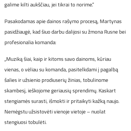
galime kilti aukščiau, jei tikrai to norime.“
Pasakodamas apie dainos rašymo procesą, Martynas
pasidžiaugė, kad šiuo darbu dalijosi su žmona Rusne bei
profesionalia komanda:
„Muziką šiai, kaip ir kitoms savo dainoms, kūriau
vienas, o vėliau su komanda, pasitelkdami į pagalbą
šalies ir užsienio prodiuserių žinias, tobulinome
skambesį, ieškojome geriausių sprendimų. Kaskart
stengiamės surasti, išmokti ir pritaikyti kažką naujo.
Nemėgstu užsistovėti vienoje vietoje – nuolat
stengiuosi tobulėti.