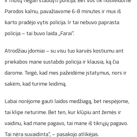
ir mūsų negali stabdyti policija. Bet vos tik nusileidome
Parodos kalnu, pavažiavome 6-8 minutes ir mus iš
karto pradėjo vytis policija. Ir tai nebuvo paprasta
policija – tai buvo laida „Farai“.
Atrodžiau įdomiai – su visu tuo karvės kostiumu ant
priekabos mane sustabdo policija ir klausia, ką čia
darome. Teigė, kad mes pažeidėme įstatymus, nors ir
sakėm, kad turime leidimą.
Labai norėjome gauti laidos medžiagą, bet nespėjome,
tai klipe neturime. Bet ten, kur klūpiu ant žemės ir
vaidinu, kad mane pagavo, tai mane iš tikrųjų pagavo.
Tai nėra suvaidinta“, – pasakojo atlikėjas.