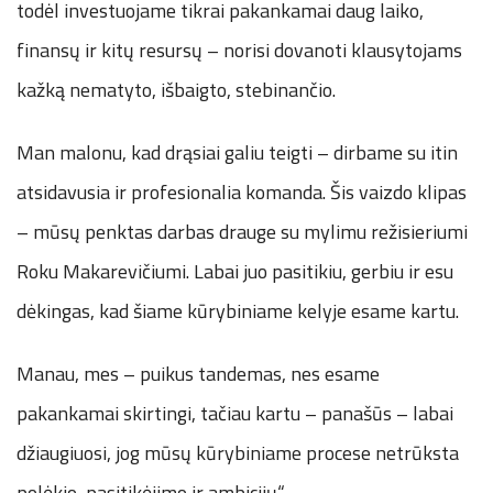
todėl investuojame tikrai pakankamai daug laiko,
finansų ir kitų resursų – norisi dovanoti klausytojams
kažką nematyto, išbaigto, stebinančio.
Man malonu, kad drąsiai galiu teigti – dirbame su itin
atsidavusia ir profesionalia komanda. Šis vaizdo klipas
– mūsų penktas darbas drauge su mylimu režisieriumi
Roku Makarevičiumi. Labai juo pasitikiu, gerbiu ir esu
dėkingas, kad šiame kūrybiniame kelyje esame kartu.
Manau, mes – puikus tandemas, nes esame
pakankamai skirtingi, tačiau kartu – panašūs – labai
džiaugiuosi, jog mūsų kūrybiniame procese netrūksta
polėkio, pasitikėjimo ir ambicijų.“