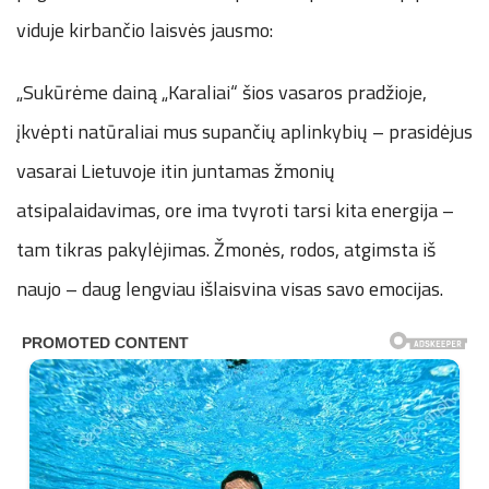
viduje kirbančio laisvės jausmo:
„Sukūrėme dainą „Karaliai“ šios vasaros pradžioje,
įkvėpti natūraliai mus supančių aplinkybių – prasidėjus
vasarai Lietuvoje itin juntamas žmonių
atsipalaidavimas, ore ima tvyroti tarsi kita energija –
tam tikras pakylėjimas. Žmonės, rodos, atgimsta iš
naujo – daug lengviau išlaisvina visas savo emocijas.