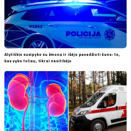
n
Alytiškis susipyko su žmona ir išėjo pavedžioti šuns: to,
kas vyko toliau, tikrai nesitikėjo