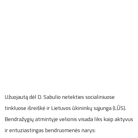
Užuojautą dėl D. Sabulio netekties socialiniuose
tinkluose išreiškė ir Lietuvos ūkininkų sąjunga (LŪS).
Bendražygių atmintyje velionis visada liks kaip aktyvus
ir entuziastingas bendruomenės narys: