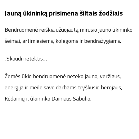
Jauną ūkininką prisimena šiltais žodžiais
Bendruomenė reiškia užuojautą mirusio jauno ūkininko
šeimai, artimiesiems, kolegoms ir bendražygiams.
„Skaudi netektis…
Žemės ūkio bendruomenė neteko jauno, veržlaus,
energija ir meile savo darbams tryškusio herojaus,
Kėdainių r. ūkininko Dainiaus Sabulio.