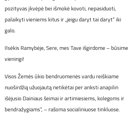
pozityvas įkvėpė bei išmokė kovoti, nepasiduoti,
palaikyti vieniems kitus ir „jeigu daryt tai daryt“ iki
galo.
Ilsėkis Ramybėje, Sere, mes Tave išgirdome – būsime
vieningi!
Visos Žemės ūkio bendruomenės vardu reiškiame
nuoširdžią užuojautą netikėtai per anksti anapilin
išėjusio Dainiaus šeimai ir artimiesiems, kolegoms ir
bendražygiams“, – rašoma socialiniuose tinkluose.