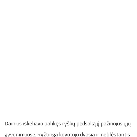
Dainius iškeliavo palikęs ryškų pėdsaką jį pažinojusiųjų
gyvenimuose. Ryžtinga kovotojo dvasia ir neblėstantis