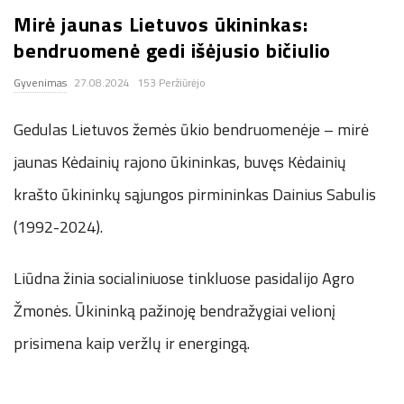
Mirė jaunas Lietuvos ūkininkas:
.
bendruomenė gedi išėjusio bičiulio
c
Gyvenimas
27.08.2024
153 Peržiūrėjo
o
Gedulas Lietuvos žemės ūkio bendruomenėje – mirė
.
jaunas Kėdainių rajono ūkininkas, buvęs Kėdainių
krašto ūkininkų sąjungos pirmininkas Dainius Sabulis
u
(1992-2024).
k
Liūdna žinia socialiniuose tinkluose pasidalijo Agro
Žmonės. Ūkininką pažinoję bendražygiai velionį
prisimena kaip veržlų ir energingą.