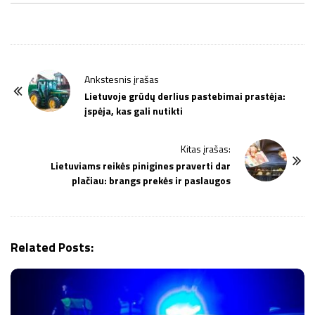
P
Ankstesnis įrašas
o
Lietuvoje grūdų derlius pastebimai prastėja:
įspėja, kas gali nutikti
s
t
Kitas įrašas:
N
Lietuviams reikės pinigines praverti dar
a
plačiau: brangs prekės ir paslaugos
v
i
g
Related Posts:
a
t
i
o