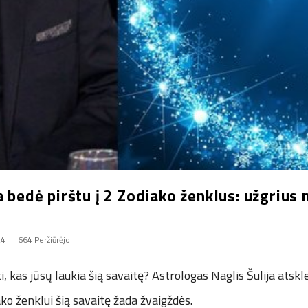
a bedė pirštu į 2 Zodiako ženklus: užgrius 
24
664 Peržiūrėjo
, kas jūsų laukia šią savaitę? Astrologas Naglis Šulija atskl
o ženklui šią savaitę žada žvaigždės.