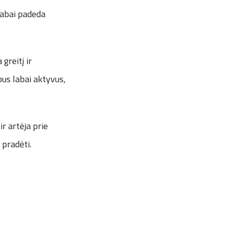
labai padeda
greitį ir
bus labai aktyvus,
r artėja prie
 pradėti.