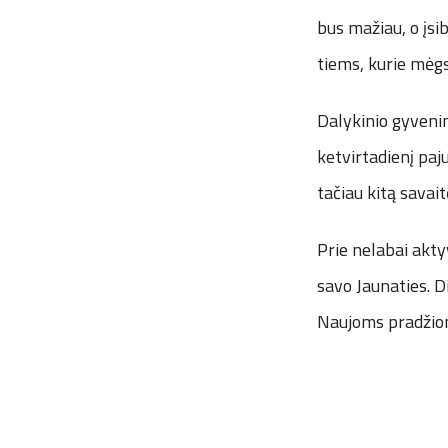
bus mažiau, o įsi
tiems, kurie mėgst
Dalykinio gyvenim
ketvirtadienį paj
tačiau kitą savait
Prie nelabai akty
savo Jaunaties. D
Naujoms pradžiom