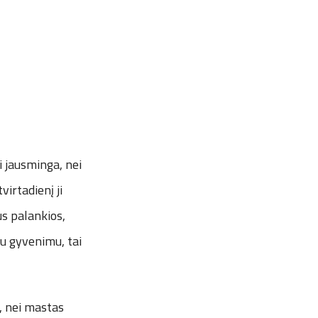
i jausminga, nei
virtadienį ji
us palankios,
iu gyvenimu, tai
, nei mastas