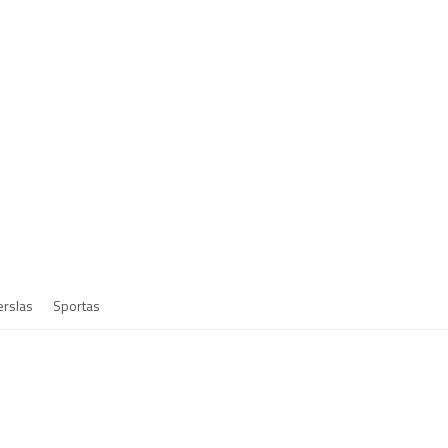
erslas
Sportas