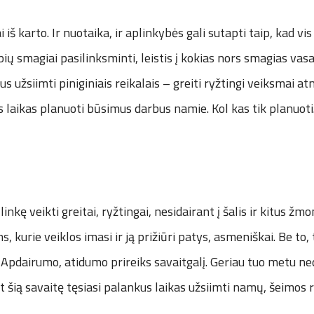
 iš karto. Ir nuotaika, ir aplinkybės gali sutapti taip, kad v
ių smagiai pasilinksminti, leistis į kokias nors smagias va
us užsiimti piniginiais reikalais – greiti ryžtingi veiksmai 
laikas planuoti būsimus darbus namie. Kol kas tik planuoti
linkę veikti greitai, ryžtingai, nesidairant į šalis ir kitus žm
s, kurie veiklos imasi ir ją prižiūri patys, asmeniškai. Be to, 
Apdairumo, atidumo prireiks savaitgalį. Geriau tuo metu ne
t šią savaitę tęsiasi palankus laikas užsiimti namų, šeimos r