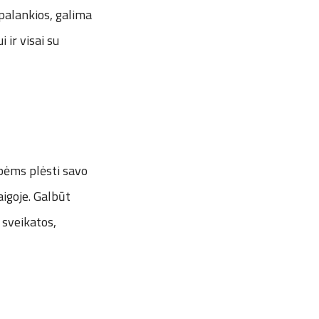
palankios, galima
ir visai su
bėms plėsti savo
aigoje. Galbūt
 sveikatos,