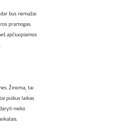
is dar bus nemažai
saros pramogas.
atneš apčiuopiamos
.
ones. Žinoma, tai
tai puikus laikas
daryti nieko
eikalais.