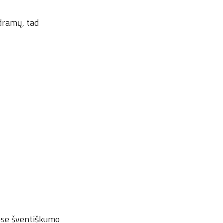
 dramų, tad
uose šventiškumo