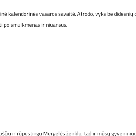
inė kalendorinės vasaros savaitė. Atrodo, vyks be didesnių
ti po smulkmenas ir niuansus.
rbščiu ir rūpestingu Mergelės ženklu, tad ir mūsų gyvenim