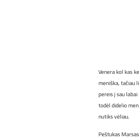
Venera kol kas ke
meniška, tačiau li
pereis į sau laba
todėl didelio men
nutiks vėliau.
Peštukas Marsas p