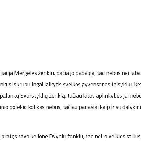
liauja Mergelės ženklu, pačia jo pabaiga, tad nebus nei laba
nkusi skrupulingai laikytis sveikos gyvensenos taisyklių. Ket
i palankų Svarstyklių ženklą, tačiau kitos aplinkybės jai neb
inio polėkio kol kas nebus, tačiau panašiai kaip ir su dalykin
ratęs savo kelionę Dvynių ženklu, tad nei jo veiklos stilius