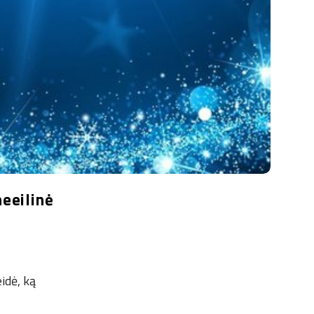
neeilinė
eidė, ką