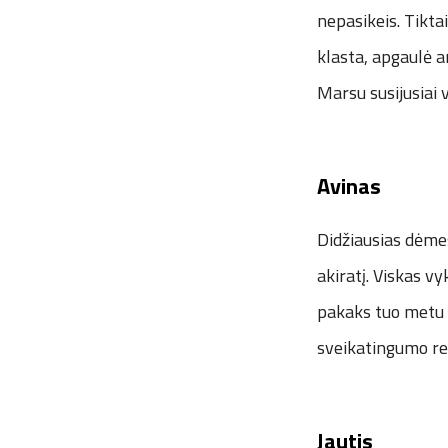
nepasikeis. Tikta
klasta, apgaulė a
Marsu susijusiai v
Avinas
Didžiausias dėme
akiratį. Viskas v
pakaks tuo metu n
sveikatingumo rei
Jautis