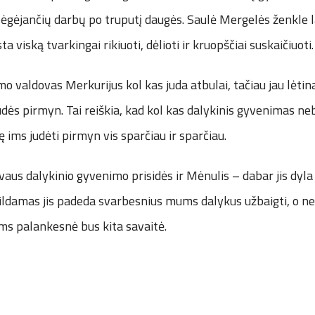
bėgėjančių darbų po truputį daugės. Saulė Mergelės ženkle 
a viską tvarkingai rikiuoti, dėlioti ir kruopščiai suskaičiuoti.
o valdovas Merkurijus kol kas juda atbulai, tačiau jau lėtina 
udės pirmyn. Tai reiškia, kad kol kas dalykinis gyvenimas ne
ę ims judėti pirmyn vis sparčiau ir sparčiau.
vaus dalykinio gyvenimo prisidės ir Mėnulis – dabar jis dyla i
ildamas jis padeda svarbesnius mums dalykus užbaigti, o ne
s palankesnė bus kita savaitė.