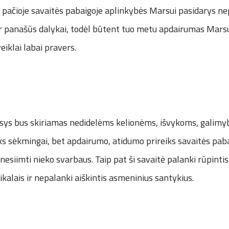
i pačioje savaitės pabaigoje aplinkybės Marsui pasidarys ne
r panašūs dalykai, todėl būtent tuo metu apdairumas Marsui 
eiklai labai pravers.
sys bus skiriamas nedidelėms kelionėms, išvykoms, galimy
yks sėkmingai, bet apdairumo, atidumo prireiks savaitės pab
esiimti nieko svarbaus. Taip pat ši savaitė palanki rūpintis
kalais ir nepalanki aiškintis asmeninius santykius.