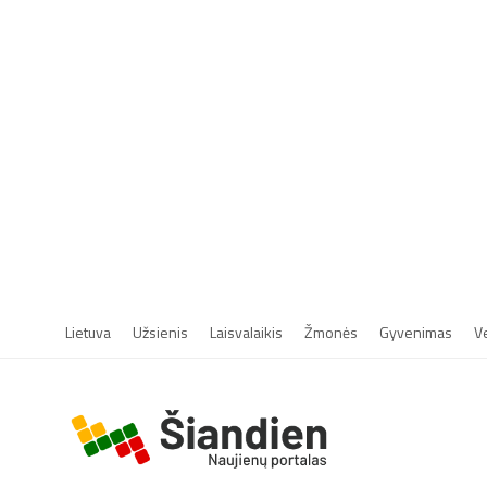
Lietuva
Užsienis
Laisvalaikis
Žmonės
Gyvenimas
V
r