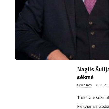
.
u
k
Naglis Šulij
sėkmė
Gyvenimas
26.08.20
Trokštate sužinoti
kiekvienam Zodiak