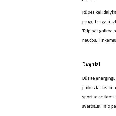
Rūpės keli dalykai
progų bei galimyb
Taip pat galima b
naudos. Tinkamas 
Dvyniai
Būsite energingi, 
puikus laikas tiem
sportuojantiems. 
svarbaus. Taip pa