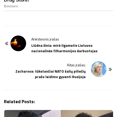
P
Ankstesnis įrašas
o
Liūdna žinia: mirė ilgametis Lietuvos
nacionalinės filharmonijos darbuotojas
s
t
Kitas įrašas:
N
Zacharova: tūkstančiai NATO šalių piliečių
a
prašo leidimo gyventi Rusijoje
v
i
g
Related Posts:
a
t
i