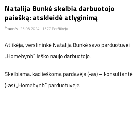
Natalija Bunkė skelbia darbuotojo
.
paiešką: atskleidė atlyginimą
c
Žmonės
23.08.2024
1377 Peržiūrėjo
o
Atlikėja, verslininkė Natalija Bunkė savo parduotuvei
.
„Homebynb“ ieško naujo darbuotojo.
u
Skelbiama, kad ieškoma pardavėja (-as) – konsultantė
(-as) „Homebynb“ parduotuvėje.
k