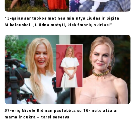
13-ąsias santuokos metines minintys Liudas ir Sigita
Mikalauskai: „Liūdna matyti, kiek žmonių skiriasi“
57-erių Nicole Kidman pastebėta su 16-mete atžala:
mama ir dukra – tarsi seserys