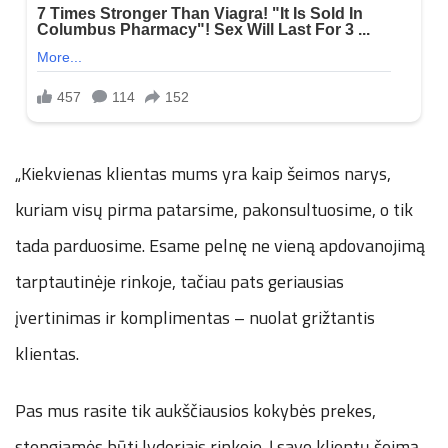
„Kiekvienas klientas mums yra kaip šeimos narys,
kuriam visų pirma patarsime, pakonsultuosime, o tik
tada parduosime. Esame pelnę ne vieną apdovanojimą
tarptautinėje rinkoje, tačiau pats geriausias
įvertinimas ir komplimentas – nuolat grižtantis
klientas.
Pas mus rasite tik aukščiausios kokybės prekes,
stengiamės būti lyderiais rinkoje. Į savo klientų šeimą