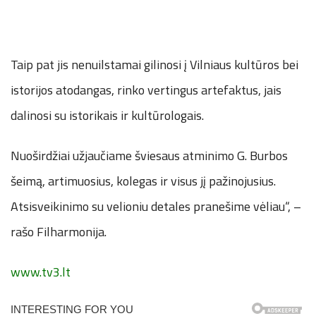
Taip pat jis nenuilstamai gilinosi į Vilniaus kultūros bei
istorijos atodangas, rinko vertingus artefaktus, jais
dalinosi su istorikais ir kultūrologais.
Nuoširdžiai užjaučiame šviesaus atminimo G. Burbos
šeimą, artimuosius, kolegas ir visus jį pažinojusius.
Atsisveikinimo su velioniu detales pranešime vėliau“, –
rašo Filharmonija.
www.tv3.lt