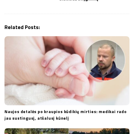
a
v
i
g
Related Posts:
a
t
i
o
n
Naujos detalės po kraupios kūdikių mirties: medikai rado
jau sustingusį, atšalusį kūnelį