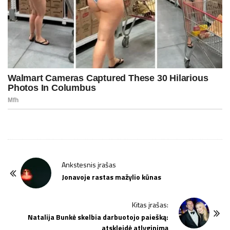
P
Ankstesnis įrašas
o
Jonavoje rastas mažylio kūnas
s
t
Kitas įrašas:
Natalija Bunkė skelbia darbuotojo paiešką:
N
atskleidė atlyginimą