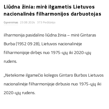
Liūdna žinia: mirė ilgametis Lietuvos
.
nacionalinės filharmonijos darbuotojas
c
Gyvenimas
23.08.2024
373 Peržiūrėjo
o
ilharmonija pasidalino liūdna žinia – mirė Gintaras
.
Burba (1952 09 28), Lietuvos nacionalinėje
filharmonijoje dirbęs nuo 1975-ųjų iki 2020-ųjų
u
rudens.
k
„Netekome ilgamečio kolegos Gintaro Burbos Lietuvos
nacionalinėje filharmonijoje dirbusio nuo 1975-ųjų iki
2020-ųjų rudens.