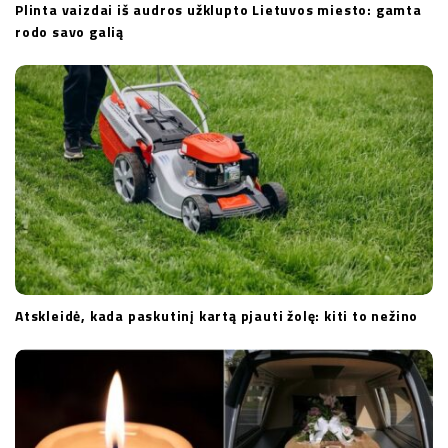
Plinta vaizdai iš audros užklupto Lietuvos miesto: gamta
rodo savo galią
Atskleidė, kada paskutinį kartą pjauti žolę: kiti to nežino