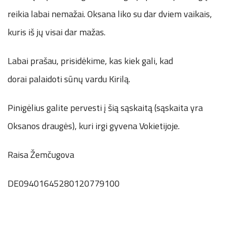
reikia labai nemažai. Oksana liko su dar dviem vaikais,
kuris iš jų visai dar mažas.
Labai prašau, prisidėkime, kas kiek gali, kad
dorai palaidoti sūnų vardu Kirilą.
Pinigėlius galite pervesti į šią sąskaitą (sąskaita yra
Oksanos draugės), kuri irgi gyvena Vokietijoje.
Raisa Žemčugova
DE09401645280120779100