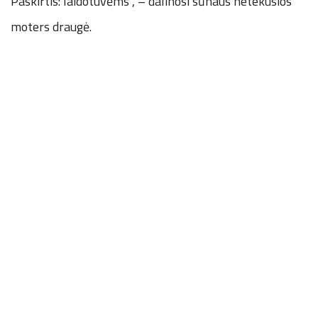
Paskirtis: laidotuvėms“, – dalinosi sūnaus netekusios
moters draugė.