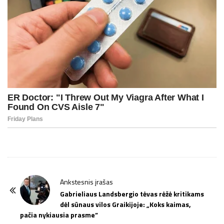
P
Ankstesnis įrašas
o
Gabrieliaus Landsbergio tėvas rėžė kritikams
dėl sūnaus vilos Graikijoje: „Koks kaimas,
s
pačia nykiausia prasme”
t