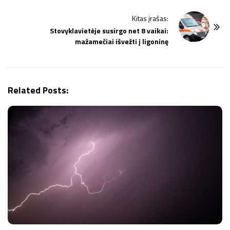
N
Kitas įrašas:
a
Stovyklavietėje susirgo net 8 vaikai:
v
mažamečiai išvežti į ligoninę
i
g
a
Related Posts:
t
i
o
n