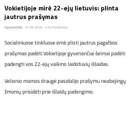
Vokietijoje mirė 22-ejų lietuvis: plinta
.
jautrus prašymas
c
Gyvenimas
14.08.2024
414 Peržiūrėjo
o
Socialiniuose tinkluose ėmė plisti jautrus pagalbos
.
prašymas padėti Vokietijoje gyvenančiai šeimai padėti
padengti vos 22-ejų vaikino laidotuvių išlaidas.
u
Velionio mamos draugė pasidalijo prašymu neabejingų
k
žmonių prisidėti prie išlaidų padengimo.