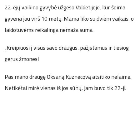
22-ejų vaikino gyvybė užgeso Vokietijoje, kur šeima
gyvena jau virš 10 metų. Mama liko su dviem vaikais, o
laidotuvėms reikalinga nemaža suma.
„Kreipiuosi į visus savo draugus, pažįstamus ir tiesiog
gerus žmones!
Pas mano draugę Oksaną Kuznecovą atsitiko nelaimė.
Netikėtai mirė vienas iš jos sūnų, jam buvo tik 22-ji.