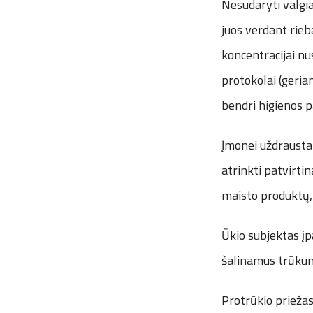
Nesudaryti valgia
juos verdant rieb
koncentracijai nu
protokolai (geria
bendri higienos p
Įmonei uždrausta
atrinkti patvirti
maisto produktų, 
Ūkio subjektas įp
šalinamus trūku
Protrūkio prieža