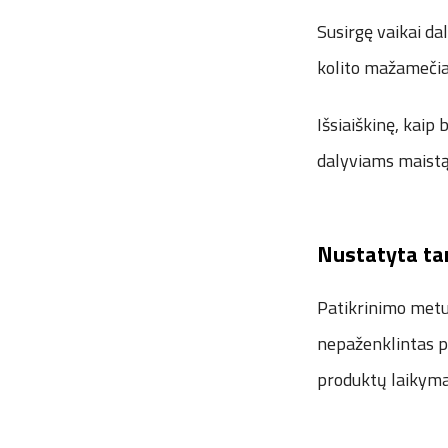
Susirgę vaikai da
kolito mažamečiai
Išsiaiškinę, kai
dalyviams maistą 
Nustatyta tar
Patikrinimo metu 
nepaženklintas pa
produktų laikyma