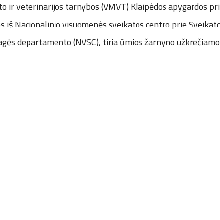
o ir veterinarijos tarnybos (VMVT) Klaipėdos apygardos pri
os iš Nacionalinio visuomenės sveikatos centro prie Sveika
ragės departamento (NVSC), tiria ūmios žarnyno užkrečiamos