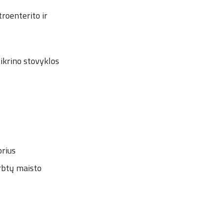
troenterito ir
ikrino stovyklos
orius
irbtų maisto