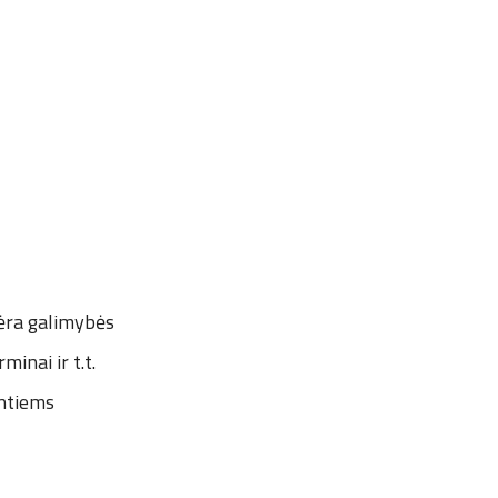
ėra galimybės
inai ir t.t.
intiems