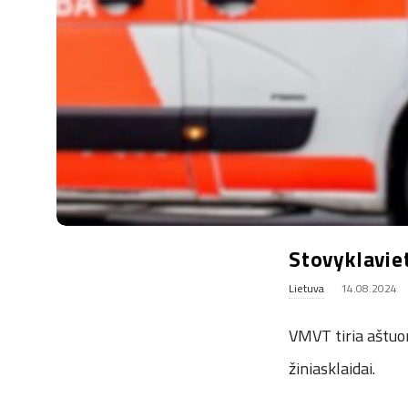
.
u
k
Stovyklaviet
Lietuva
14.08.2024
VMVT tiria aštuo
žiniasklaidai.