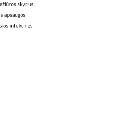
ežiūros skyrius,
tos apsaugos
ios infekcinės