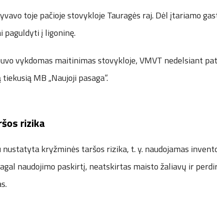
lyvavo toje pačioje stovykloje Tauragės raj. Dėl įtariamo gas
 paguldyti į ligoninę.
p buvo vykdomas maitinimas stovykloje, VMVT nedelsiant pat
tiekusią MB „Naujoji pasaga”.
šos rizika
nustatyta kryžminės taršos rizika, t. y. naudojamas invent
gal naudojimo paskirtį, neatskirtas maisto žaliavų ir perd
s.