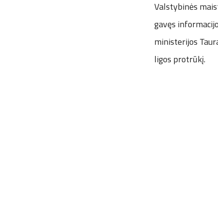
Valstybinės maist
gavęs informacij
ministerijos Tau
ligos protrūkį.