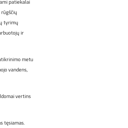
ami patiekalai
 rūgščių
ių tyrimų
rbuotojų ir
atikrinimo metu
mojo vandens,
ildomai vertins
as tęsiamas.