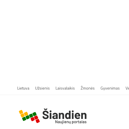
Lietuva
Užsienis
Laisvalaikis
Žmonės
Gyvenimas
V
r