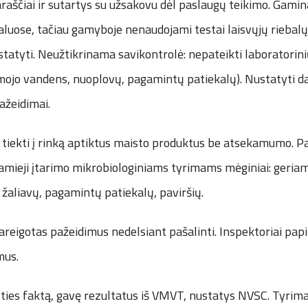
raščiai ir sutartys su užsakovu dėl paslaugų teikimo. Gamin
aluose, tačiau gamyboje nenaudojami testai laisvųjų riebalų
statyti. Neužtikrinama savikontrolė: nepateikti laboratorin
mojo vandens, nuoplovų, pagamintų patiekalų). Nustatyti da
ažeidimai.
 tiekti į rinką aptiktus maisto produktus be atsekamumo. P
namieji įtarimo mikrobiologiniams tyrimams mėginiai: geria
žaliavų, pagamintų patiekalų, paviršių.
areigotas pažeidimus nedelsiant pašalinti. Inspektoriai pap
mus.
sties faktą, gavę rezultatus iš VMVT, nustatys NVSC. Tyrim