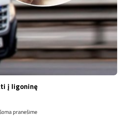
i į ligoninę
rašoma pranešime