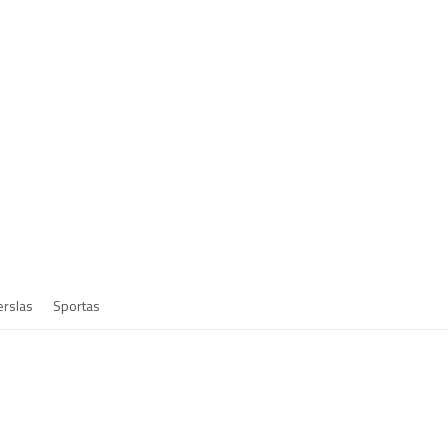
erslas
Sportas