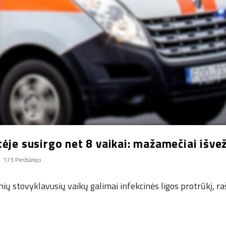
ėje susirgo net 8 vaikai: mažamečiai išvežt
173 Peržiūrėjo
nių stovyklavusių vaikų galimai infekcinės ligos protrūkį, 