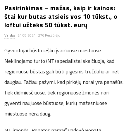
Pasirinkimas – mažas, kaip ir kainos:
.
štai kur butas atsieis vos 10 tūkst., o
c
loftui užteks 50 tūkst. eurų
Verslas
24.08.2024
276 Peržiūrėjo
o
Gyventojai būsto ieško įvairiuose miestuose.
.
Nekilnojamo turto (NT) specialistai skaičiuoja, kad
u
regionuose būstas gali būti pigesnis trečdaliu ar net
k
daugiau. Tačiau pažymi, kad pirkėjų norai yra panašūs:
tiek didmiesčiuose, tiek regionuose žmonės nori
gyventi naujuose būstuose, kurių mažesniuose
miestuose nėra daug.
NT įmonės „Renatos namai“ vadovė Renata