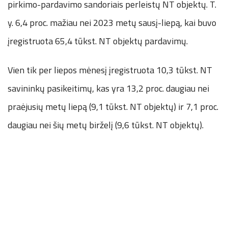
pirkimo-pardavimo sandoriais perleistų NT objektų. T.
y. 6,4 proc. mažiau nei 2023 metų sausį-liepą, kai buvo
įregistruota 65,4 tūkst. NT objektų pardavimų.
Vien tik per liepos mėnesį įregistruota 10,3 tūkst. NT
savininkų pasikeitimų, kas yra 13,2 proc. daugiau nei
praėjusių metų liepą (9,1 tūkst. NT objektų) ir 7,1 proc.
daugiau nei šių metų birželį (9,6 tūkst. NT objektų).