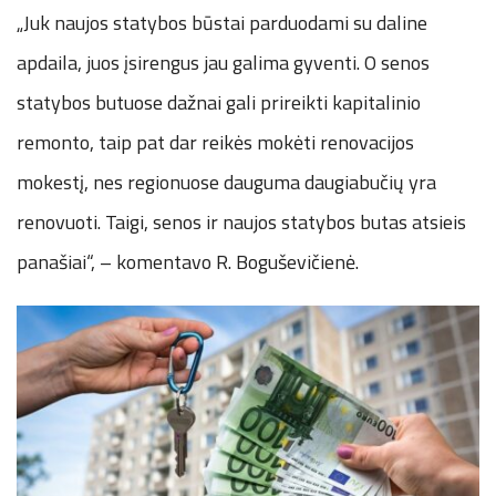
„Juk naujos statybos būstai parduodami su daline
apdaila, juos įsirengus jau galima gyventi. O senos
statybos butuose dažnai gali prireikti kapitalinio
remonto, taip pat dar reikės mokėti renovacijos
mokestį, nes regionuose dauguma daugiabučių yra
renovuoti. Taigi, senos ir naujos statybos butas atsieis
panašiai“, – komentavo R. Boguševičienė.