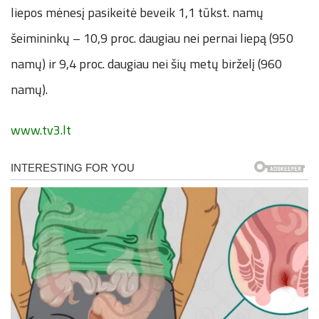
liepos mėnesį pasikeitė beveik 1,1 tūkst. namų
šeimininkų – 10,9 proc. daugiau nei pernai liepą (950
namų) ir 9,4 proc. daugiau nei šių metų birželį (960
namų).
www.tv3.lt