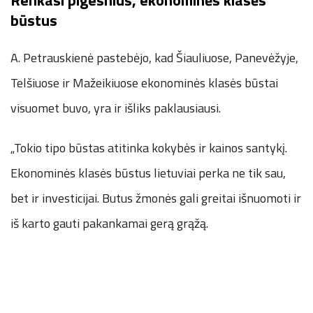
Renkasi pigesnius, ekonominės klasės
būstus
A. Petrauskienė pastebėjo, kad Šiauliuose, Panevėžyje,
Telšiuose ir Mažeikiuose ekonominės klasės būstai
visuomet buvo, yra ir išliks paklausiausi.
„Tokio tipo būstas atitinka kokybės ir kainos santykį.
Ekonominės klasės būstus lietuviai perka ne tik sau,
bet ir investicijai. Butus žmonės gali greitai išnuomoti ir
iš karto gauti pakankamai gerą grąžą.