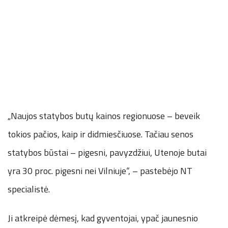
„Naujos statybos butų kainos regionuose – beveik
tokios pačios, kaip ir didmiesčiuose. Tačiau senos
statybos būstai – pigesni, pavyzdžiui, Utenoje butai
yra 30 proc. pigesni nei Vilniuje“, – pastebėjo NT
specialistė.
Ji atkreipė dėmesį, kad gyventojai, ypač jaunesnio