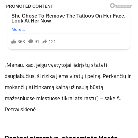
„Manau, kad, jeigu vystytojai išdrįstų statyti
daugiabučius, ši rizika jiems virstų į pelną. Perkančių ir
mokančių atitinkamą kainą už naują būstą
mažesniuose miestuose tikrai atsirastų“, – sakė A.
Petrauskienė.