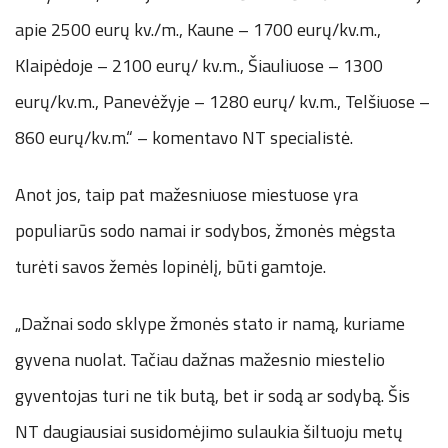
apie 2500 eurų kv./m., Kaune – 1700 eurų/kv.m.,
Klaipėdoje – 2100 eurų/ kv.m., Šiauliuose – 1300
eurų/kv.m., Panevėžyje – 1280 eurų/ kv.m., Telšiuose –
860 eurų/kv.m.“ – komentavo NT specialistė.
Anot jos, taip pat mažesniuose miestuose yra
populiarūs sodo namai ir sodybos, žmonės mėgsta
turėti savos žemės lopinėlį, būti gamtoje.
„Dažnai sodo sklype žmonės stato ir namą, kuriame
gyvena nuolat. Tačiau dažnas mažesnio miestelio
gyventojas turi ne tik butą, bet ir sodą ar sodybą. Šis
NT daugiausiai susidomėjimo sulaukia šiltuoju metų