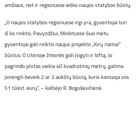
amžiaus, net ir regionuose ieško naujos statybos būstų.
„O naujos statybos regionuose irgi yra, gyventojai turi
iš ko rinktis. Pavyzdžiui, Molėtuose šiuo metu
gyventojai gali rinktis naujus projekto „Kirų namai“
būstus. O Utenoje žmonės gali įsigyti ir loftą. Jo
pagrindo plotas siekia 40 kvadratinių metrų, galima
įsirengti beveik 2 ar 3 aukštų būstą, kuris kainuoja vos
51 tūkst. eurų“, – kalbėjo R. Boguševičienė.