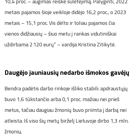
10,4 proc. – augimas reiškė sulėtėjimą. Palyginti, 2022
metais pajamos šioje veikloje didėjo 16,2 proc., o 2023
metais – 15,1 proc. Vis dėlto ir toliau pajamos čia
vienos didžiausių – šiuo metu į rankas vidutiniškai
uždirbama 2 120 eurų“ – vardija Kristina Zitikytė.
Daugėjo jauniausių nedarbo išmokos gavėjų
Bendra padėtis darbo rinkoje išliko stabili: apdraustųjų
buvo 1,6 tūkstančio arba 0,1 proc. mažiau nei prieš
metus, tačiau daugiau žmonių buvo priimta į darbą nei
atleista. Iš viso šių metų birželį Lietuvoje dirbo 1,3 mln.
žmonių.