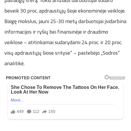
paslaugų sferą. Tokio amžiaus darbuotojai sudaro
beveik 30 proc. apdraustųjų šioje ekonominėje veikloje.
Baigę mokslus, jauni 25-30 metų darbuotojai įsidarbina
informacijos ir ryšių bei finansinėje ir draudimo
veiklose – atitinkamai sudarydami 24 proc. ir 20 proc.
visų apdraustųjų šiose srityse“ – pastebėjo „Sodros“
analitikė.