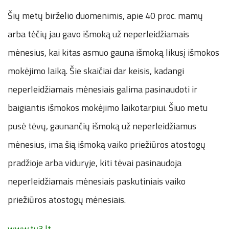
Šių metų birželio duomenimis, apie 40 proc. mamų
arba tėčių jau gavo išmoką už neperleidžiamais
mėnesius, kai kitas asmuo gauna išmoką likusį išmokos
mokėjimo laiką. Šie skaičiai dar keisis, kadangi
neperleidžiamais mėnesiais galima pasinaudoti ir
baigiantis išmokos mokėjimo laikotarpiui. Šiuo metu
pusė tėvų, gaunančių išmoką už neperleidžiamus
mėnesius, ima šią išmoką vaiko priežiūros atostogų
pradžioje arba viduryje, kiti tėvai pasinaudoja
neperleidžiamais mėnesiais paskutiniais vaiko
priežiūros atostogų mėnesiais.
www.tv3.lt