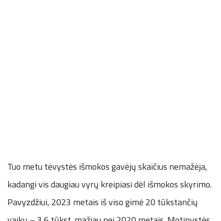
Tuo metu tėvystės išmokos gavėjų skaičius nemažėja,
kadangi vis daugiau vyrų kreipiasi dėl išmokos skyrimo.
Pavyzdžiui, 2023 metais iš viso gimė 20 tūkstančių
vaikų – 3,6 tūkst. mažiau nei 2020 metais. Motinystės