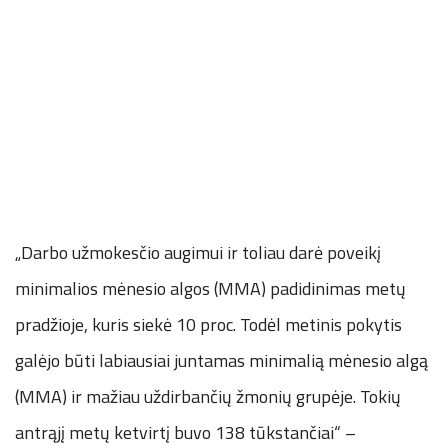
„Darbo užmokesčio augimui ir toliau darė poveikį
minimalios mėnesio algos (MMA) padidinimas metų
pradžioje, kuris siekė 10 proc. Todėl metinis pokytis
galėjo būti labiausiai juntamas minimalią mėnesio algą
(MMA) ir mažiau uždirbančių žmonių grupėje. Tokių
antrąjį metų ketvirtį buvo 138 tūkstančiai“ –