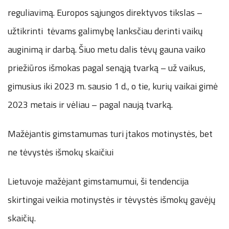
reguliavimą. Europos sąjungos direktyvos tikslas –
užtikrinti tėvams galimybę lanksčiau derinti vaikų
auginimą ir darbą. Šiuo metu dalis tėvų gauna vaiko
priežiūros išmokas pagal senąją tvarką – už vaikus,
gimusius iki 2023 m. sausio 1 d., o tie, kurių vaikai gimė
2023 metais ir vėliau – pagal naują tvarką.
Mažėjantis gimstamumas turi įtakos motinystės, bet
ne tėvystės išmokų skaičiui
Lietuvoje mažėjant gimstamumui, ši tendencija
skirtingai veikia motinystės ir tėvystės išmokų gavėjų
skaičių.