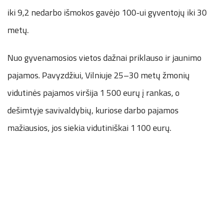
iki 9,2 nedarbo išmokos gavėjo 100-ui gyventojų iki 30
metų.
Nuo gyvenamosios vietos dažnai priklauso ir jaunimo
pajamos. Pavyzdžiui, Vilniuje 25–30 metų žmonių
vidutinės pajamos viršija 1 500 eurų į rankas, o
dešimtyje savivaldybių, kuriose darbo pajamos
mažiausios, jos siekia vidutiniškai 1 100 eurų.