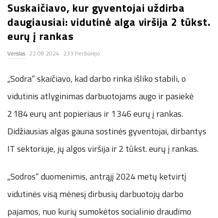
Suskaičiavo, kur gyventojai uždirba
.
daugiausiai: vidutinė alga viršija 2 tūkst.
eurų į rankas
c
Verslas
22.08.2024
233 Peržiūrėjo
o
„Sodra“ skaičiavo, kad darbo rinka išliko stabili, o
.
vidutinis atlyginimas darbuotojams augo ir pasiekė
u
2 184 eurų ant popieriaus ir 1 346 eurų į rankas.
Didžiausias algas gauna sostinės gyventojai, dirbantys
k
IT sektoriuje, jų algos viršija ir 2 tūkst. eurų į rankas.
„Sodros“ duomenimis, antrąjį 2024 metų ketvirtį
vidutinės visą mėnesį dirbusių darbuotojų darbo
pajamos, nuo kurių sumokėtos socialinio draudimo