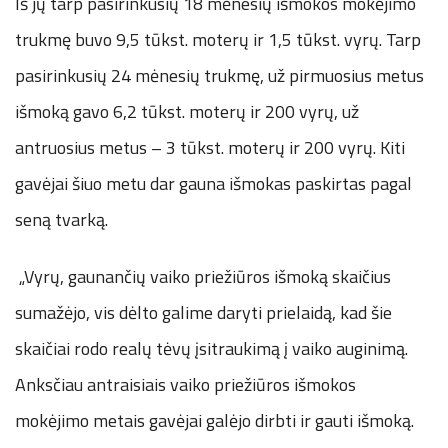
Iš jų tarp pasirinkusių 18 mėnesių išmokos mokėjimo
trukmę buvo 9,5 tūkst. moterų ir 1,5 tūkst. vyrų. Tarp
pasirinkusių 24 mėnesių trukmę, už pirmuosius metus
išmoką gavo 6,2 tūkst. moterų ir 200 vyrų, už
antruosius metus – 3 tūkst. moterų ir 200 vyrų. Kiti
gavėjai šiuo metu dar gauna išmokas paskirtas pagal
seną tvarką.
„Vyrų, gaunančių vaiko priežiūros išmoką skaičius
sumažėjo, vis dėlto galime daryti prielaidą, kad šie
skaičiai rodo realų tėvų įsitraukimą į vaiko auginimą.
Anksčiau antraisiais vaiko priežiūros išmokos
mokėjimo metais gavėjai galėjo dirbti ir gauti išmoką.