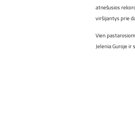
atnešusios rekordi
viršijantys prie 
Vien pastarosiomi
Jelenia Guroje ir 