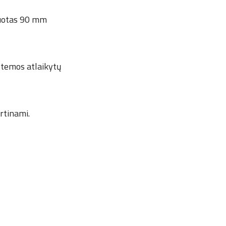
ksuotas 90 mm
stemos atlaikytų
ertinami.