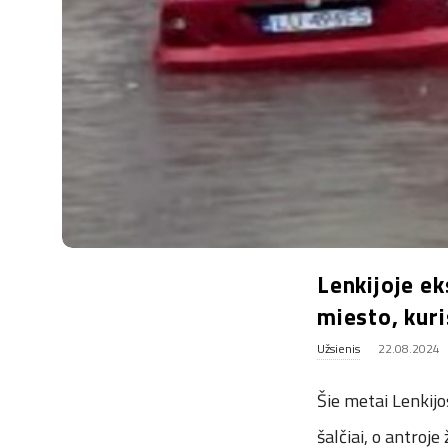
.
u
k
Lenkijoje ek
miesto, kuri
Užsienis
22.08.2024
Šie metai Lenkij
šalčiai, o antroj