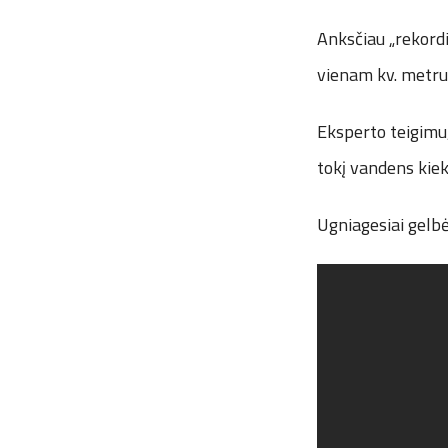
Anksčiau „rekordi
vienam kv. metrui 
Eksperto teigimu,
tokį vandens kiek
Ugniagesiai gelbė