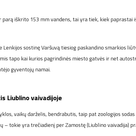
r parą iškrito 153 mm vandens, tai yra tiek, kiek paprastai 
e Lenkijos sostinę Varšuvą tiesiog paskandino smarkios liūt
s tapo kai kurios pagrindinės miesto gatvės ir net autostr
ntėjo gyventojų namai.
is Liublino vaivadijoje
los, vaikų darželis, bendrabutis, taip pat zoologijos sodas 
– tokie yra trečiadienį per Zamostę (Liublino vaivadija) p