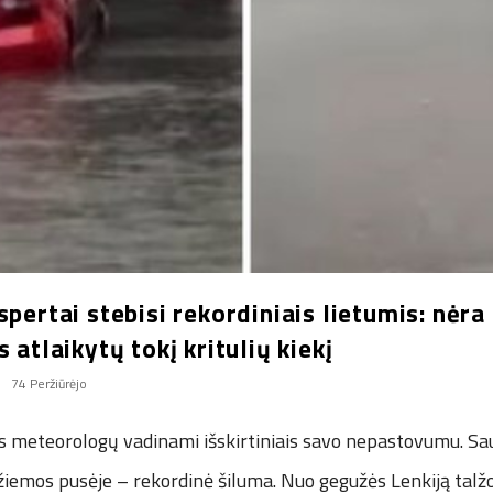
spertai stebisi rekordiniais lietumis: nėra
s atlaikytų tokį kritulių kiekį
74 Peržiūrėjo
os meteorologų vadinami išskirtiniais savo nepastovumu. Sau
e žiemos pusėje – rekordinė šiluma. Nuo gegužės Lenkiją talž