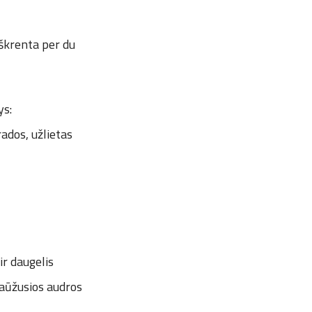
iškrenta per du
ys:
ados, užlietas
ir daugelis
raūžusios audros