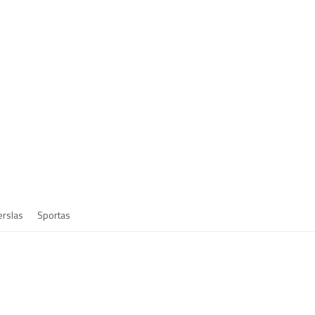
erslas
Sportas