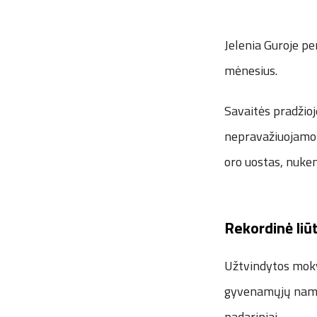
Jelenia Guroje pe
mėnesius.
Savaitės pradžioj
nepravažiuojamomi
oro uostas, nuke
Rekordinė liūt
Užtvindytos mokyk
gyvenamųjų namų 
padariniai.