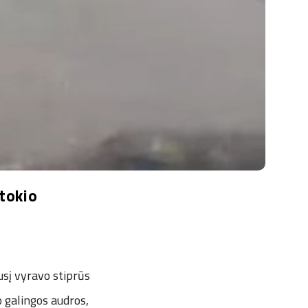
 tokio
sį vyravo stiprūs
o galingos audros,