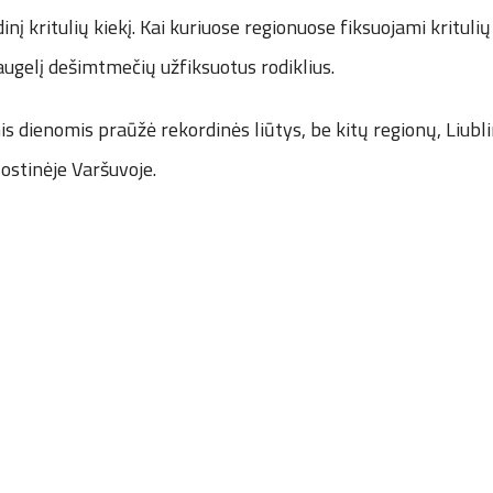
nį kritulių kiekį. Kai kuriuose regionuose fiksuojami kritulių
daugelį dešimtmečių užfiksuotus rodiklius.
s dienomis praūžė rekordinės liūtys, be kitų regionų, Liubli
sostinėje Varšuvoje.