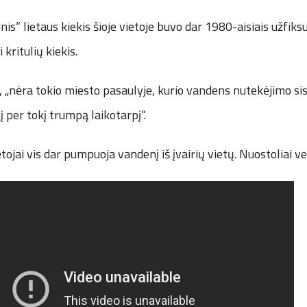
nis“ lietaus kiekis šioje vietoje buvo dar 1980-aisiais užfi
kritulių kiekis.
 „nėra tokio miesto pasaulyje, kurio vandens nutekėjimo si
į per tokį trumpą laikotarpį“.
tojai vis dar pumpuoja vandenį iš įvairių vietų. Nuostoliai v