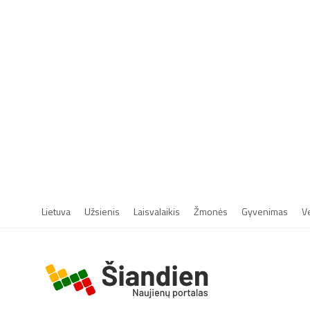
Lietuva
Užsienis
Laisvalaikis
Žmonės
Gyvenimas
V
r