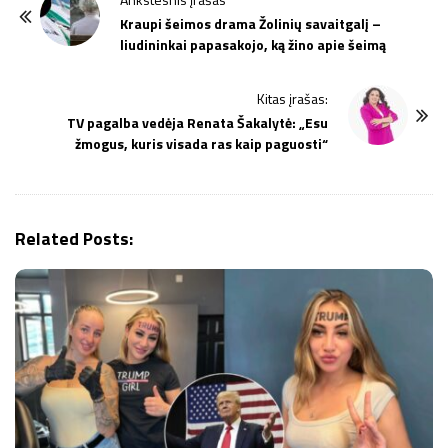
o
Kraupi šeimos drama Žolinių savaitgalį –
liudininkai papasakojo, ką žino apie šeimą
s
t
Kitas įrašas:
N
TV pagalba vedėja Renata Šakalytė: „Esu
a
žmogus, kuris visada ras kaip paguosti“
v
i
g
Related Posts:
a
t
i
o
n