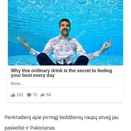
Penktadienį apie pirmąjį beždžionių raupų atvejį jau
paskelbė ir Pakistanas.