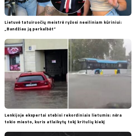
Lietuvė tatuiruočių meistrė ryžosi neeiliniam kūriniui:
„Bandžiau ją perkalbėt“
Lenkijoje ekspertai stebisi rekordiniais lietumis: nėra
tokio miesto, kuris atlaikytų tokį kritulių kiekį