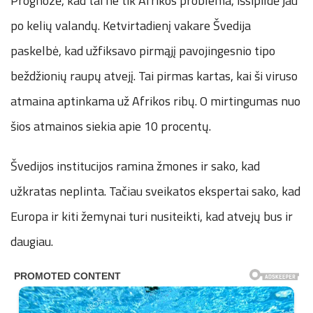
Prognozė, kad tai ne tik Afrikos problema, išsipildė jau
po kelių valandų. Ketvirtadienį vakare Švedija
paskelbė, kad užfiksavo pirmąjį pavojingesnio tipo
beždžionių raupų atvejį. Tai pirmas kartas, kai ši viruso
atmaina aptinkama už Afrikos ribų. O mirtingumas nuo
šios atmainos siekia apie 10 procentų.
Švedijos institucijos ramina žmones ir sako, kad
užkratas neplinta. Tačiau sveikatos ekspertai sako, kad
Europa ir kiti žemynai turi nusiteikti, kad atvejų bus ir
daugiau.