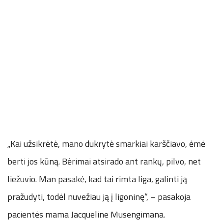
„Kai užsikrėtė, mano dukrytė smarkiai karščiavo, ėmė
berti jos kūną. Bėrimai atsirado ant rankų, pilvo, net
liežuvio. Man pasakė, kad tai rimta liga, galinti ją
pražudyti, todėl nuvežiau ją į ligoninę“, – pasakoja
pacientės mama Jacqueline Musengimana.