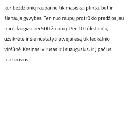
kur beždžionių raupai ne tik masiškai plinta, bet ir
šienauja gyvybes. Ten nuo raupų protrūkio pradžios jau
mirė daugiau nei 500 žmonių. Per 10 tūkstančių
užsikrėtė ir šie nustatyti atvejai esą tik ledkalnio
viršūnė. Kėsinasi virusas ir į suaugusius, ir į pačius
mažiausius.