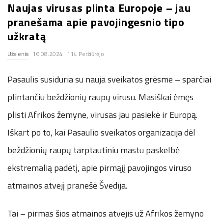
Naujas virusas plinta Europoje – jau
.
pranešama apie pavojingesnio tipo
užkratą
c
Užsienis
16.08.2024
114 Peržiūrėjo
o
Pasaulis susiduria su nauja sveikatos grėsme – sparčiai
.
plintančiu beždžionių raupų virusu. Masiškai ėmęs
u
plisti Afrikos žemyne, virusas jau pasiekė ir Europą.
Iškart po to, kai Pasaulio sveikatos organizacija dėl
k
beždžionių raupų tarptautiniu mastu paskelbė
ekstremalią padėtį, apie pirmąjį pavojingos viruso
atmainos atvejį pranešė Švedija.
Tai – pirmas šios atmainos atvejis už Afrikos žemyno