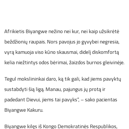
Afrikietis Biyangwe nežino nei kur, nei kaip užsikrėtė
beždžionių raupais. Nors pavojus jo gyvybei negresia,
vyrą kamuoja viso kūno skausmai, didelį diskomfortą
kelia niežtintys odos bėrimai, žaizdos burnos gleivinėje.
Tegul mokslininkai daro, ką tik gali, kad jiems pavyktų
sustabdyti šią ligą. Manau, pajungus jų protą ir
padedant Dievui, jiems tai pavyks“, – sako pacientas
Biyangwe Kakuru.
Biyangwe kilęs iš Kongo Demokratinės Respublikos,