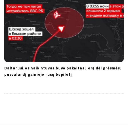
Baltarusijos naikintuvas buvo pakeltas į orą dėl grėsmės:
pusvalandį gainiojo rusų bepilotį