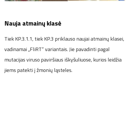
Nauja atmainų klasė
Tiek KP.3.1.1, tiek KP.3 priklauso naujai atmainų klasei,
vadinamai „FliRT“ variantais. Jie pavadinti pagal
mutacijas viruso paviršiaus iškyšuliuose, kurios leidžia
jiems patekti į žmonių ląsteles.