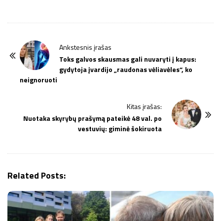
P
Ankstesnis įrašas
o
Toks galvos skausmas gali nuvaryti į kapus:
gydytoja įvardijo „raudonas vėliavėles“, ko
s
neignoruoti
t
N
Kitas įrašas:
a
Nuotaka skyrybų prašymą pateikė 48 val. po
v
vestuvių: giminė šokiruota
i
g
a
Related Posts:
t
i
o
n