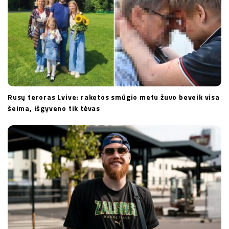
Rusų teroras Lvive: raketos smūgio metu žuvo beveik visa
šeima, išgyveno tik tėvas