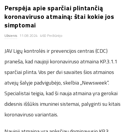
Perspėja apie sparčiai plintančią
.
koronaviruso atmainą: štai kokie jos
c
simptomai
Užsienis
11.08.2024
460 Peržiūrėjo
o
JAV Ligų kontrolės ir prevencijos centras (CDC)
.
praneša, kad naujoji koronaviruso atmaina KP.3.1.1
u
sparčiai plinta. Vos per dvi savaites šios atmainos
k
atvejų šalyje padvigubėjo, skelbia „Newsweek“.
Specialistai teigia, kad ši nauja atmaina yra gerokai
didesnis iššūkis imuninei sistemai, palyginti su kitais
koronaviruso variantais.
Naujoji atmaina yra anksčiau dominavusio KP.3