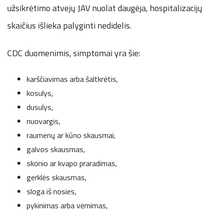
užsikrėtimo atvejų JAV nuolat daugėja, hospitalizacijų
skaičius išlieka palyginti nedidelis.
CDC duomenimis, simptomai yra šie:
karščiavimas arba šaltkrėtis,
kosulys,
dusulys,
nuovargis,
raumenų ar kūno skausmai,
galvos skausmas,
skonio ar kvapo praradimas,
gerklės skausmas,
sloga iš nosies,
pykinimas arba vėmimas,