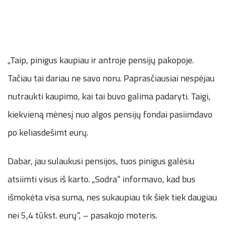
„Taip, pinigus kaupiau ir antroje pensijų pakopoje.
Tačiau tai dariau ne savo noru. Paprasčiausiai nespėjau
nutraukti kaupimo, kai tai buvo galima padaryti. Taigi,
kiekvieną mėnesį nuo algos pensijų fondai pasiimdavo
po keliasdešimt eurų.
Dabar, jau sulaukusi pensijos, tuos pinigus galėsiu
atsiimti visus iš karto. „Sodra“ informavo, kad bus
išmokėta visa suma, nes sukaupiau tik šiek tiek daugiau
nei 5,4 tūkst. eurų“, – pasakojo moteris.