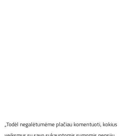
„Todėl negalėtumėme plačiau komentuoti, kokius
veiksmus su savo sukauptomis sumomis pensijų