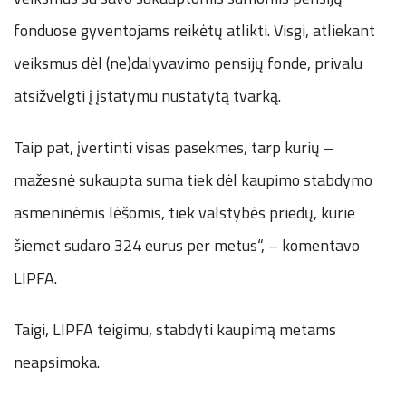
fonduose gyventojams reikėtų atlikti. Visgi, atliekant
veiksmus dėl (ne)dalyvavimo pensijų fonde, privalu
atsižvelgti į įstatymu nustatytą tvarką.
Taip pat, įvertinti visas pasekmes, tarp kurių –
mažesnė sukaupta suma tiek dėl kaupimo stabdymo
asmeninėmis lėšomis, tiek valstybės priedų, kurie
šiemet sudaro 324 eurus per metus“, – komentavo
LIPFA.
Taigi, LIPFA teigimu, stabdyti kaupimą metams
neapsimoka.