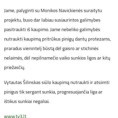
Jame, palyginti su Monikos Navickienės suraitytu
projektu, buvo dar labiau susiaurintos galimybes
pasitraukti iš kaupimo. Jame nebeliko galimybės
nutraukti kaupimą pritrūkus pinigų dantų protezams,
praradus vienintelį būstą dėl gaisro ar stichinės
nelaimės, dėl nepilnamečio vaiko sunkios ligos ar kitų
priežasčių.
Vytautas Šilinskas siūlo kaupimą nutraukti ir atsiimti
pinigus tik sergant sunkia, progresuojančia liga ar
ištikus sunkiai negaliai.
www.tv3.lt