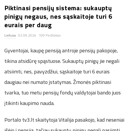
Piktinasi pensijų sistema: sukauptų
.
pinigų negaus, nes sąskaitoje turi 6
c
eurais per daug
Lietuva
02.09.2024
109 Peržiūrėjo
o
Gyventojai, kaupę pensiją antroje pensijų pakopoje,
.
tikina atsidūrę spąstuose. Sukauptų pinigų jie negali
u
atsiimti, nes, pavyzdžiui, sąskaitoje turi 6 eurais
k
daugiau nei numato įstatymas. Žmonės piktinasi
tvarka, tuo metu pensijų fondų valdytojai bando juos
įtikinti kaupimo nauda.
Portalo tv3.lt skaitytoja Vitalija pasakojo, kad neseniai
išėjo į pensiją, tačiau sukauptų pinigų negali pasiimti,