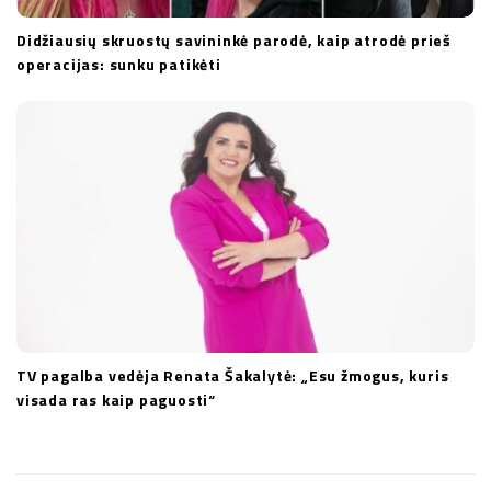
Didžiausių skruostų savininkė parodė, kaip atrodė prieš
operacijas: sunku patikėti
TV pagalba vedėja Renata Šakalytė: „Esu žmogus, kuris
visada ras kaip paguosti“