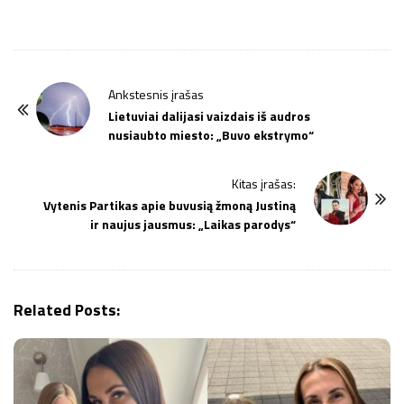
P
Ankstesnis įrašas
o
Lietuviai dalijasi vaizdais iš audros
nusiaubto miesto: „Buvo ekstrymo“
s
t
Kitas įrašas:
N
Vytenis Partikas apie buvusią žmoną Justiną
a
ir naujus jausmus: „Laikas parodys“
v
i
g
Related Posts:
a
t
i
o