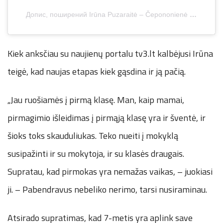
Допис, поширений Irūna Puzaraitė – Čepononienė (@iruna_puzaraite_cepononiene)
Kiek anksčiau su naujienų portalu tv3.lt kalbėjusi Irūna
teigė, kad naujas etapas kiek gąsdina ir ją pačią.
„Jau ruošiamės į pirmą klasę. Man, kaip mamai,
pirmagimio išleidimas į pirmąją klasę yra ir šventė, ir
šioks toks skauduliukas. Teko nueiti į mokyklą
susipažinti ir su mokytoja, ir su klasės draugais.
Supratau, kad pirmokas yra nemažas vaikas, – juokiasi
ji. – Pabendravus nebeliko nerimo, tarsi nusiraminau.
Atsirado supratimas, kad 7-metis yra aplink save