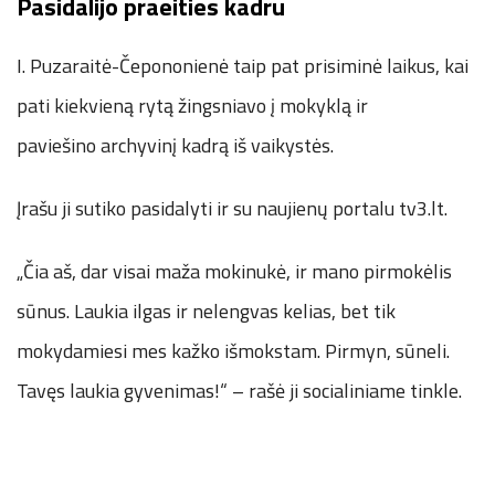
Pasidalijo praeities kadru
I. Puzaraitė-Čepononienė taip pat prisiminė laikus, kai
pati kiekvieną rytą žingsniavo į mokyklą ir
paviešino archyvinį kadrą iš vaikystės.
Įrašu ji sutiko pasidalyti ir su naujienų portalu tv3.lt.
„Čia aš, dar visai maža mokinukė, ir mano pirmokėlis
sūnus. Laukia ilgas ir nelengvas kelias, bet tik
mokydamiesi mes kažko išmokstam. Pirmyn, sūneli.
Tavęs laukia gyvenimas!“ – rašė ji socialiniame tinkle.