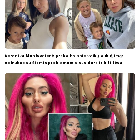
n
Veronika Montvydienė prakalbo apie vaikų auklėjimą:
netrukus su šiomis problemomis susidurs ir kiti tėvai