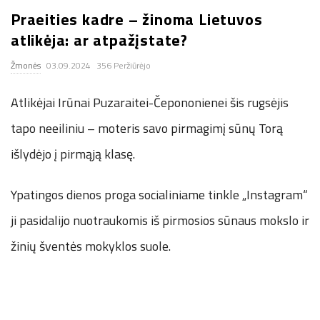
Praeities kadre – žinoma Lietuvos
.
atlikėja: ar atpažįstate?
c
Žmonės
03.09.2024
356 Peržiūrėjo
o
Atlikėjai Irūnai Puzaraitei-Čepononienei šis rugsėjis
.
tapo neeiliniu – moteris savo pirmagimį sūnų Torą
išlydėjo į pirmąją klasę.
u
Ypatingos dienos proga socialiniame tinkle „Instagram“
k
ji pasidalijo nuotraukomis iš pirmosios sūnaus mokslo ir
žinių šventės mokyklos suole.