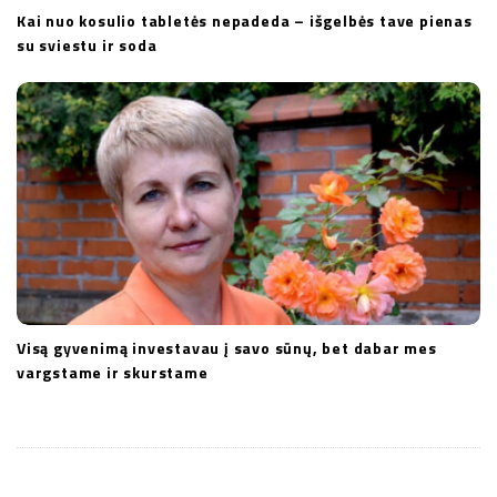
Kai nuo kosulio tabletės nepadeda – išgelbės tave pienas
su sviestu ir soda
Visą gyvenimą investavau į savo sūnų, bet dabar mes
vargstame ir skurstame