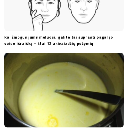
Kai žmogus jums meluoja, galite tai suprasti pagal jo
veido išraišką – štai 12 akivaizdžių požymių