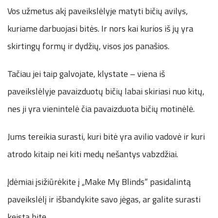
Vos užmetus akį paveikslėlyje matyti bičių avilys,
kuriame darbuojasi bitės. Ir nors kai kurios iš jų yra
skirtingų formų ir dydžių, visos jos panašios.
Tačiau jei taip galvojate, klystate – viena iš
paveikslėlyje pavaizduotų bičių labai skiriasi nuo kitų,
nes ji yra vienintelė čia pavaizduota bičių motinėlė.
Jums tereikia surasti, kuri bitė yra avilio vadovė ir kuri
atrodo kitaip nei kiti medų nešantys vabzdžiai.
Įdėmiai įsižiūrėkite į „Make My Blinds“ pasidalintą
paveikslėlį ir išbandykite savo jėgas, ar galite surasti
keistą bitę.