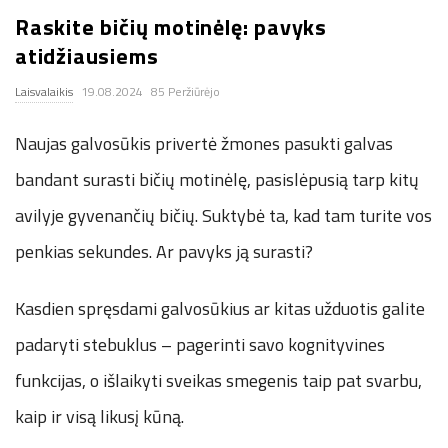
Raskite bičių motinėlę: pavyks
.
atidžiausiems
c
Laisvalaikis
19.08.2024
85 Peržiūrėjo
o
Naujas galvosūkis privertė žmones pasukti galvas
.
bandant surasti bičių motinėlę, pasislėpusią tarp kitų
avilyje gyvenančių bičių. Suktybė ta, kad tam turite vos
u
penkias sekundes. Ar pavyks ją surasti?
k
Kasdien spręsdami galvosūkius ar kitas užduotis galite
padaryti stebuklus – pagerinti savo kognityvines
funkcijas, o išlaikyti sveikas smegenis taip pat svarbu,
kaip ir visą likusį kūną.