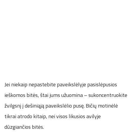
Jei niekaip nepastebite paveikslėlyje pasislėpusios
ieškomos bitės, štai jums užuomina – sukoncentruokite
žvilgsnį į dešiniąją paveikslėlio pusę. Bičių motinėlė
tikrai atrodo kitaip, nei visos likusios avilyje
dūzgiančios bitės.