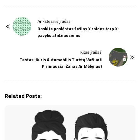
P
Ankstesnis įrašas
o
Raskite paslėptas šešias Y raides tarp X:
pavyks atidžiausiems
s
t
Kitas įrašas:
N
Testas: Kuris Automobilis Turėtų Važiuoti
a
Pirmiausia: Žalias Ar Mėlynas?
v
i
g
Related Posts:
a
t
i
o
n