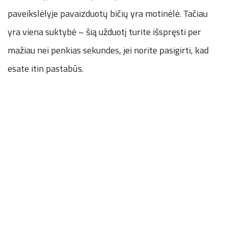
paveikslėlyje pavaizduotų bičių yra motinėlė. Tačiau
yra viena suktybė – šią užduotį turite išspręsti per
mažiau nei penkias sekundes, jei norite pasigirti, kad
esate itin pastabūs.