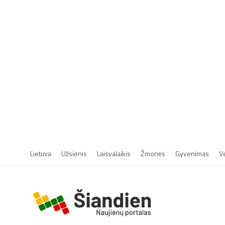
Lietuva
Užsienis
Laisvalaikis
Žmonės
Gyvenimas
V
r