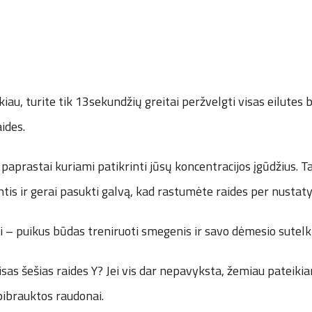
au, turite tik 13sekundžių greitai peržvelgti visas eilutes be
ides.
 paprastai kuriami patikrinti jūsų koncentracijos įgūdžius. T
ntis ir gerai pasukti galvą, kad rastumėte raides per nustaty
i – puikus būdas treniruoti smegenis ir savo dėmesio sutelk
isas šešias raides Y? Jei vis dar nepavyksta, žemiau pateik
pibrauktos raudonai.