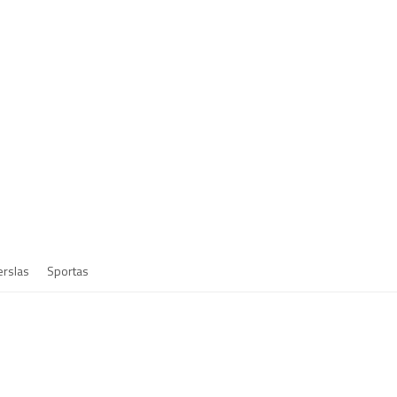
erslas
Sportas