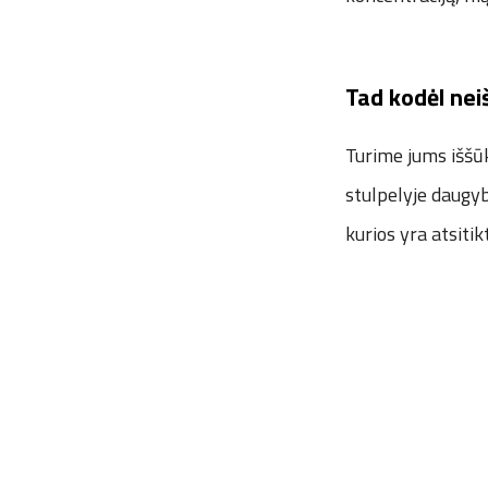
Tad kodėl nei
Turime jums iššūk
stulpelyje daugyb
kurios yra atsitik