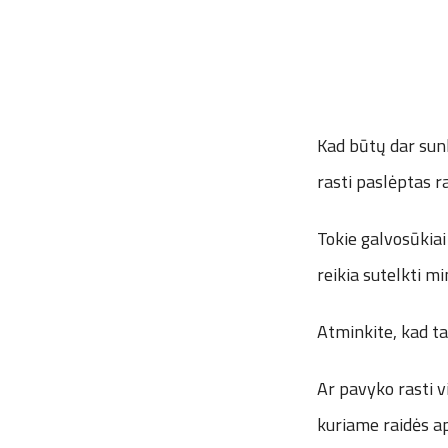
Kad būtų dar sunki
rasti paslėptas ra
Tokie galvosūkiai
reikia sutelkti mi
Atminkite, kad ta
Ar pavyko rasti v
kuriame raidės a