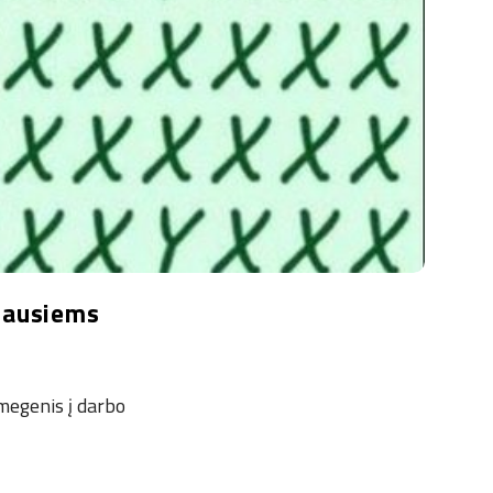
žiausiems
smegenis į darbo