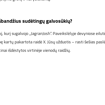
šbandžius sudėtingų galvosūkių?
į, kurį sugalvojo „JagranJosh“. Paveikslėlyje devyniose eilu
ę kartų pakartota raidė X. Jūsų užduotis – rasti šešias paslė
tinai išdėstytos virtinėje vienodų raidžių.