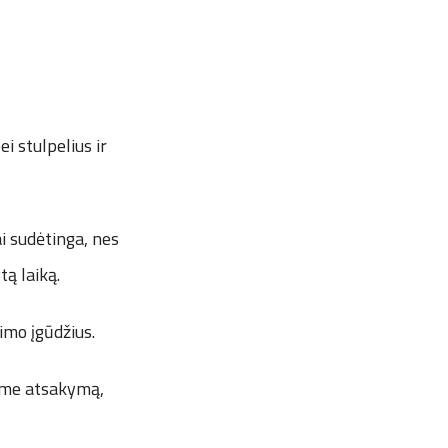
i stulpelius ir
ai sudėtinga, nes
tą laiką.
imo įgūdžius.
iame atsakymą,