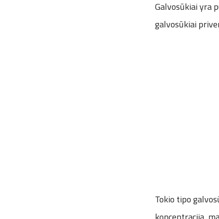
Galvosūkiai yra p
galvosūkiai prive
Tokio tipo galvos
koncentraciją, mą