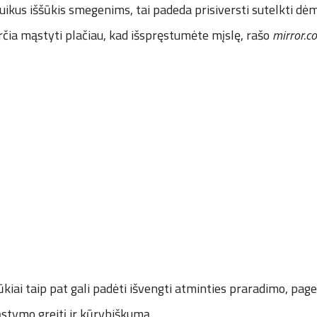
uikus iššūkis smegenims, tai padeda prisiversti sutelkti dėm
rčia mąstyti plačiau, kad išspręstumėte mįslę, rašo
mirror.co
ūkiai taip pat gali padėti išvengti atminties praradimo, page
stymo greitį ir kūrybiškumą.