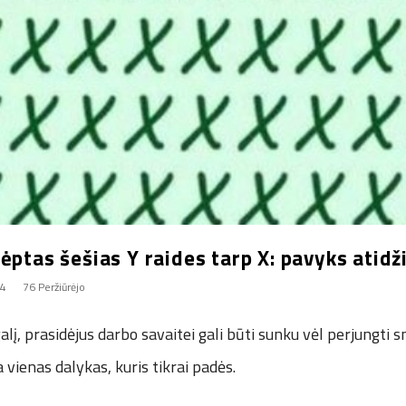
ėptas šešias Y raides tarp X: pavyks atid
24
76 Peržiūrėjo
galį, prasidėjus darbo savaitei gali būti sunku vėl perjungti 
 vienas dalykas, kuris tikrai padės.