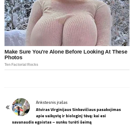
P
Ankstesnis įrašas
o
Atviras Virginijaus Sinkevičiaus pasakojimas
apie vaikystę ir biologinį tėvą: kai esi
s
savanaudis egoistas – sunku turėti šeimą
t