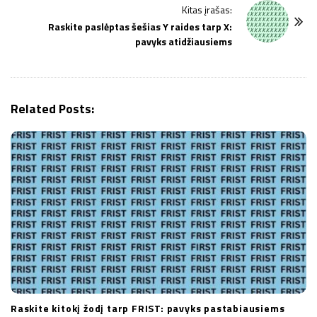
N
Kitas įrašas:
a
Raskite paslėptas šešias Y raides tarp X:
v
pavyks atidžiausiems
i
g
a
Related Posts:
t
i
o
n
Raskite kitokį žodį tarp FRIST: pavyks pastabiausiems