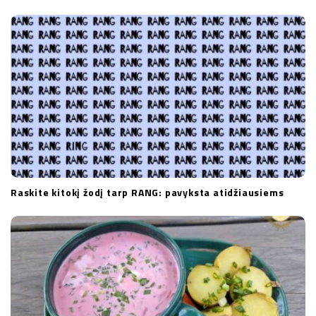
Raskite kitokį žodį tarp RANG: pavyksta atidžiausiems