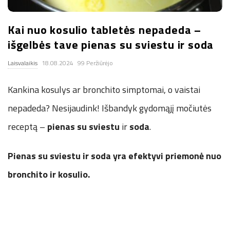
.
Kai nuo kosulio tabletės nepadeda –
c
išgelbės tave pienas su sviestu ir soda
o
Laisvalaikis
18.08.2024
99 Peržiūrėjo
Kankina kosulys ar bronchito simptomai, o vaistai
.
nepadeda? Nesijaudink! Išbandyk gydomąjį močiutės
u
receptą –
pienas su sviestu
ir
soda
.
k
Pienas su sviestu ir soda yra efektyvi priemonė nuo
bronchito ir kosulio.