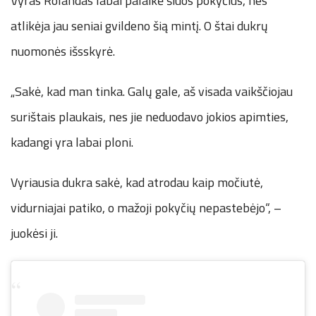
Vyras Rolandas labai palaikė šiuos pokyčius, nes
atlikėja jau seniai gvildeno šią mintį. O štai dukrų
nuomonės išsskyrė.
„Sakė, kad man tinka. Galų gale, aš visada vaikščiojau
surištais plaukais, nes jie neduodavo jokios apimties,
kadangi yra labai ploni.
Vyriausia dukra sakė, kad atrodau kaip močiutė,
vidurniajai patiko, o mažoji pokyčių nepastebėjo“, –
juokėsi ji.