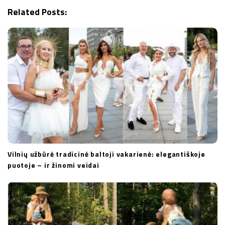
a
Related Posts:
t
i
o
n
Vilnių užbūrė tradicinė baltoji vakarienė: elegantiškoje
puotoje – ir žinomi veidai