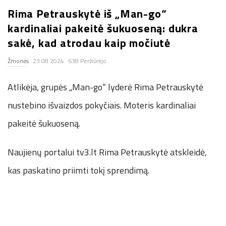
Rima Petrauskytė iš „Man-go“
.
kardinaliai pakeitė šukuoseną: dukra
c
sakė, kad atrodau kaip močiutė
Žmonės
23.08.2024
638 Peržiūrėjo
o
Atlikėja, grupės „Man-go“ lyderė Rima Petrauskytė
.
nustebino išvaizdos pokyčiais. Moteris kardinaliai
u
pakeitė šukuoseną.
k
Naujienų portalui tv3.lt Rima Petrauskytė atskleidė,
kas paskatino priimti tokį sprendimą.