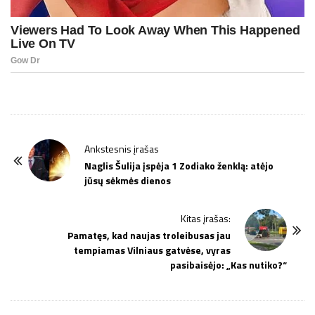
P
Ankstesnis įrašas
o
Naglis Šulija įspėja 1 Zodiako ženklą: atėjo
jūsų sėkmės dienos
s
t
Kitas įrašas:
N
Pamatęs, kad naujas troleibusas jau
a
tempiamas Vilniaus gatvėse, vyras
v
pasibaisėjo: „Kas nutiko?“
i
g