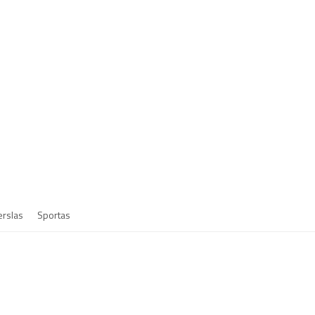
erslas
Sportas