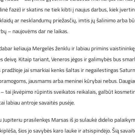
inė fazė) ir skatins ne tiek kibti į naujus darbus, kiek įvertin
 klaidų ar nesklandumų priežasčių, imtis jų šalinimo arba 
bų – naujovėms dar ne laikas.
abar keliauja Mergelės ženklu ir labiau primins vaistininkę,
s deivę. Kitaip tariant, Veneros jėgos ir galimybės bus sma
 pradžioje jai smarkiai kenks šaltas ir negailestingas Saturn
 pramogoms, jausmams arba meninei kūrybai nebus. Daugia
s – tai įkvėpimo rūpintis sveikatos reikalais, galbūt kosmet
tai labiau antroje savaitės pusėje.
u Jupiteriu prasilenkęs Marsas iš jo sulaukė didelio palaiky
akiplėša, šios jo savybės karo lauke ir atsispindėjo. Šią sava