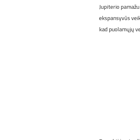
Jupiterio pamažu 
ekspansyvūs veiks
kad puolamųjų vei