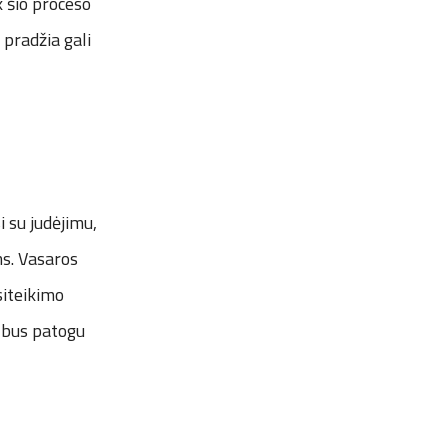
k šio proceso
 pradžia gali
i su judėjimu,
s. Vasaros
siteikimo
 bus patogu