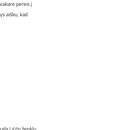
avakare pereis į
ys aišku, kad
juda Liūto ženklu