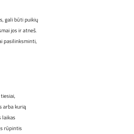
, gali būti puikių
mai jos ir atneš.
i pasilinksminti,
tiesiai,
ės arba kurią
 laikas
s rūpintis