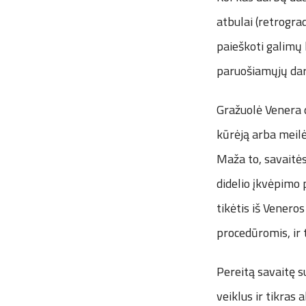
atbulai (retrograd
paieškoti galimų
paruošiamųjų dar
Gražuolė Venera d
kūrėją arba meilė
Maža to, savaitės
didelio įkvėpimo
tikėtis iš Venero
procedūromis, ir 
Pereitą savaitę s
veiklus ir tikras 