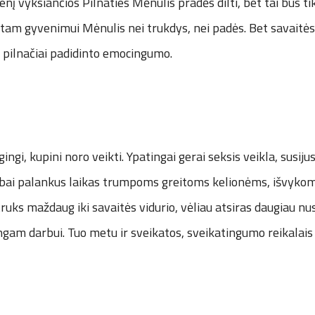
enį vyksiančios Pilnaties Mėnulis pradės dilti, bet tai bus ti
stam gyvenimui Mėnulis nei trukdys, nei padės. Bet savaitės
 pilnačiai padidinto emocingumo.
ingi, kupini noro veikti. Ypatingai gerai seksis veikla, susijus
labai palankus laikas trumpoms greitoms kelionėms, išvykom
ks maždaug iki savaitės vidurio, vėliau atsiras daugiau nu
gam darbui. Tuo metu ir sveikatos, sveikatingumo reikalais