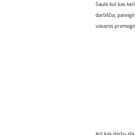
Saulė kol kas keli
darbščia, pareigi
vasaros pramogos 
Kol kas darbų da