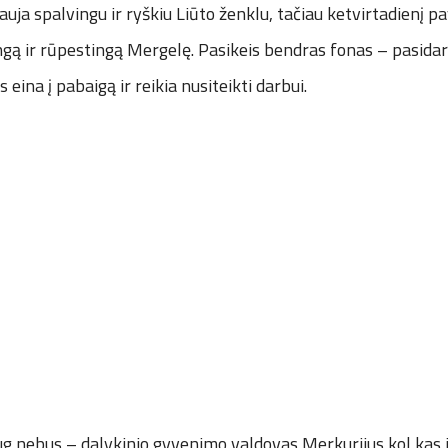
auja spalvingu ir ryškiu Liūto ženklu, tačiau ketvirtadienį p
ngą ir rūpestingą Mergelę. Pasikeis bendras fonas – pasidar
eina į pabaigą ir reikia nusiteikti darbui.
ug nebus – dalykinio gyvenimo valdovas Merkurijus kol kas 