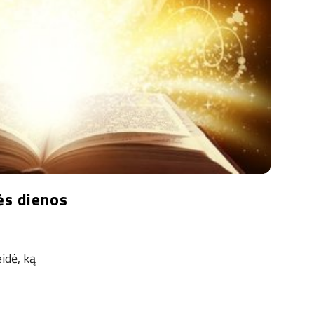
ės dienos
eidė, ką