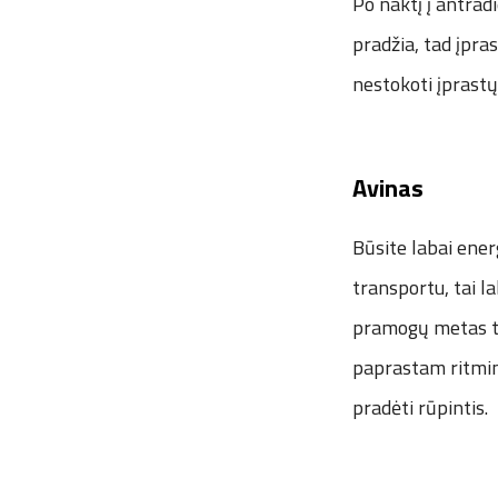
Po naktį į antradi
pradžia, tad įpra
nestokoti įprastų
Avinas
Būsite labai energ
transportu, tai 
pramogų metas tru
paprastam ritmin
pradėti rūpintis.