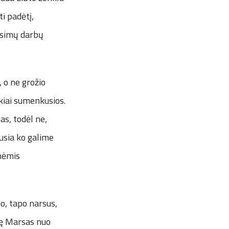
ti padėtį,
būsimų darbų
 o ne grožio
rkiai sumenkusios.
as, todėl ne,
usia ko galime
inėmis
mo, tapo narsus,
itę Marsas nuo