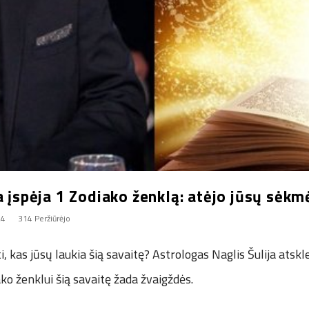
a įspėja 1 Zodiako ženklą: atėjo jūsų sėkm
24
314 Peržiūrėjo
, kas jūsų laukia šią savaitę? Astrologas Naglis Šulija atskl
o ženklui šią savaitę žada žvaigždės.