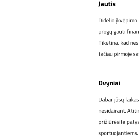
Jautis
Didelio įkvėpimo k
progų gauti finan
Tikėtina, kad nes
tačiau pirmoje sa
Dvyniai
Dabar jūsų laikas 
nesidairant. Atiti
prižiūrėsite paty
sportuojantiems. 