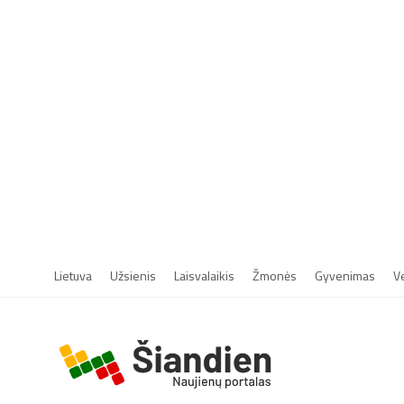
Lietuva
Užsienis
Laisvalaikis
Žmonės
Gyvenimas
V
r