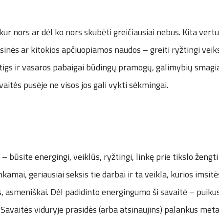
ur nors ar dėl ko nors skubėti greičiausiai nebus. Kita vertus
sinės ar kitokios apčiuopiamos naudos – greiti ryžtingi veiks
tigs ir vasaros pabaigai būdingų pramogų, galimybių smagia
vaitės pusėje ne visos jos gali vykti sėkmingai.
– būsite energingi, veiklūs, ryžtingi, linkę prie tikslo žengti 
nkamai, geriausiai seksis tie darbai ir ta veikla, kurios imsit
s, asmeniškai. Dėl padidinto energingumo ši savaitė – puikus
Savaitės viduryje prasidės (arba atsinaujins) palankus meta