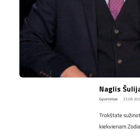
.
u
k
Naglis Šulij
Gyvenimas
23.08.20
Trokštate sužinoti
kiekvienam Zodiak