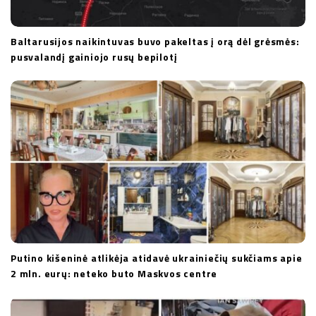
Baltarusijos naikintuvas buvo pakeltas į orą dėl grėsmės:
pusvalandį gainiojo rusų bepilotį
Putino kišeninė atlikėja atidavė ukrainiečių sukčiams apie
2 mln. eurų: neteko buto Maskvos centre