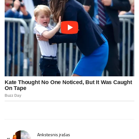
P
Ankstesnis įrašas