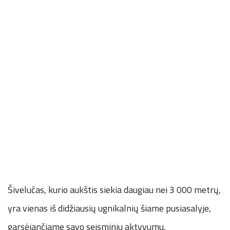
Šivelučas, kurio aukštis siekia daugiau nei 3 000 metrų,
yra vienas iš didžiausių ugnikalnių šiame pusiasalyje,
garsėjančiame savo seisminiu aktyvumu.