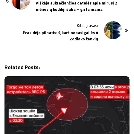
o
Aiškėja sukrečiančios detalės apie mirusį 2
mėnesių kūdikį: šalia – girta mama
s
t
Kitas įrašas:
N
Prasidėjo pilnatis: šįkart nepasigailės 4
a
Zodiako ženklų
v
i
g
Related Posts:
a
t
i
o
n