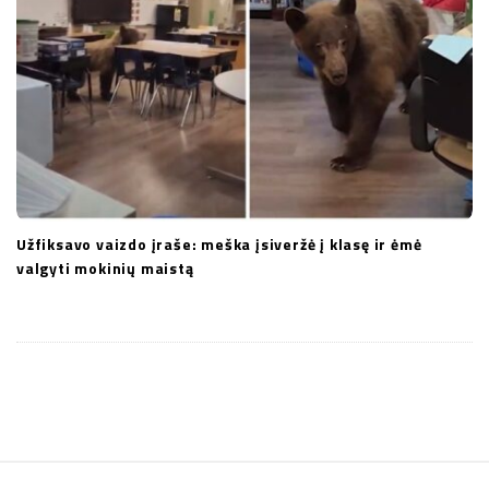
Užfiksavo vaizdo įraše: meška įsiveržė į klasę ir ėmė
valgyti mokinių maistą
S