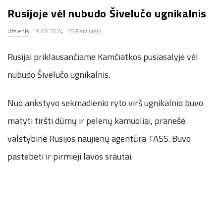
Rusijoje vėl nubudo Šivelučo ugnikalnis
.
Užsienis
19.08.2024
55 Peržiūrėjo
c
Rusijai priklausančiame Kamčiatkos pusiasalyje vėl
o
nubudo Šivelučo ugnikalnis.
.
Nuo ankstyvo sekmadienio ryto virš ugnikalnio buvo
u
matyti tiršti dūmų ir pelenų kamuoliai, pranešė
k
valstybinė Rusijos naujienų agentūra TASS. Buvo
pastebėti ir pirmieji lavos srautai.