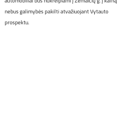
automobiliai bus nukreipiami į Žemaičių g. Į kalną
nebus galimybės pakilti atvažiuojant Vytauto
prospektu.