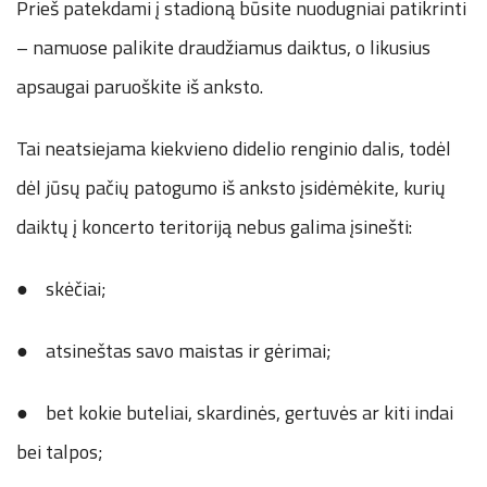
Prieš patekdami į stadioną būsite nuodugniai patikrinti
– namuose palikite draudžiamus daiktus, o likusius
apsaugai paruoškite iš anksto.
Tai neatsiejama kiekvieno didelio renginio dalis, todėl
dėl jūsų pačių patogumo iš anksto įsidėmėkite, kurių
daiktų į koncerto teritoriją nebus galima įsinešti:
● skėčiai;
● atsineštas savo maistas ir gėrimai;
● bet kokie buteliai, skardinės, gertuvės ar kiti indai
bei talpos;