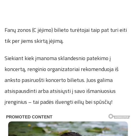
Fanų zonos (C įėjimo) bilieto turėtojai taip pat turi eiti
tik per jiems skirtą įėjimą.
Siekiant kiek įmanoma sklandesnio patekimo į
koncertą, renginio organizatoriai rekomenduoja iš
anksto pasiruošti koncerto bilietus. Juos galima
atsispausdinti arba atsisiųsti į savo išmaniuosius
įrenginius – tai padės išvengti eilių bei spūsčių!