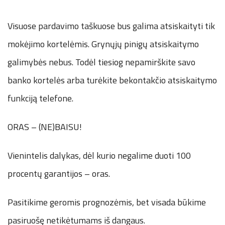
Visuose pardavimo taškuose bus galima atsiskaityti tik
mokėjimo kortelėmis. Grynųjų pinigų atsiskaitymo
galimybės nebus. Todėl tiesiog nepamirškite savo
banko kortelės arba turėkite bekontakčio atsiskaitymo
funkciją telefone.
ORAS – (NE)BAISU!
Vienintelis dalykas, dėl kurio negalime duoti 100
procentų garantijos – oras.
Pasitikime geromis prognozėmis, bet visada būkime
pasiruošę netikėtumams iš dangaus.