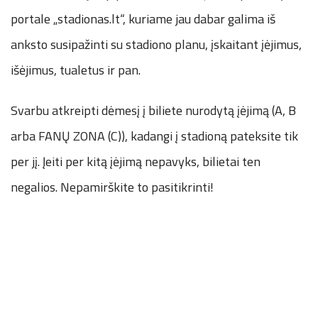
portale „stadionas.lt“, kuriame jau dabar galima iš
anksto susipažinti su stadiono planu, įskaitant įėjimus,
išėjimus, tualetus ir pan.
Svarbu atkreipti dėmesį į biliete nurodytą įėjimą (A, B
arba FANŲ ZONA (C)), kadangi į stadioną pateksite tik
per jį. Įeiti per kitą įėjimą nepavyks, bilietai ten
negalios. Nepamirškite to pasitikrinti!