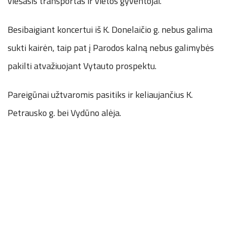
viešasis transportas ir vietos gyventojai.
Besibaigiant koncertui iš K. Donelaičio g. nebus galima
sukti kairėn, taip pat į Parodos kalną nebus galimybės
pakilti atvažiuojant Vytauto prospektu.
Pareigūnai užtvaromis pasitiks ir keliaujančius K.
Petrausko g. bei Vydūno alėja.