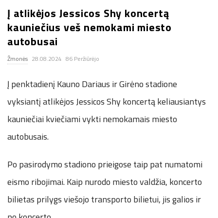
Į atlikėjos Jessicos Shy koncertą
.
kauniečius veš nemokami miesto
c
autobusai
Žmonės
28.08.2024
86 Peržiūrėjo
o
Į penktadienį Kauno Dariaus ir Girėno stadione
.
vyksiantį atlikėjos Jessicos Shy koncertą keliausiantys
u
kauniečiai kviečiami vykti nemokamais miesto
k
autobusais.
Po pasirodymo stadiono prieigose taip pat numatomi
eismo ribojimai. Kaip nurodo miesto valdžia, koncerto
bilietas prilygs viešojo transporto bilietui, jis galios ir
po koncerto.