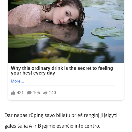
Dar nepasirūpinę savo bilietu prieš renginį jį įsigyti
galės šalia A ir B įėjimo esančio info centro.