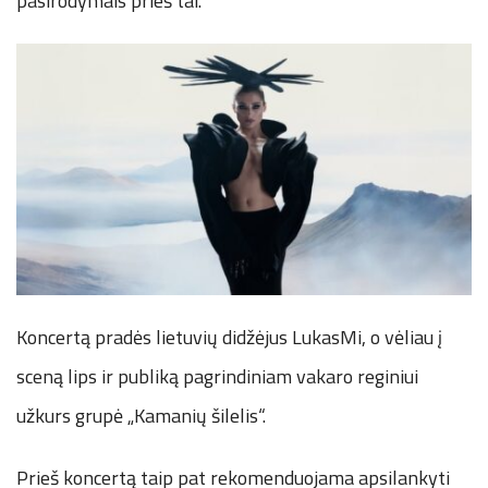
pasirodymais prieš tai.
Koncertą pradės lietuvių didžėjus LukasMi, o vėliau į
sceną lips ir publiką pagrindiniam vakaro reginiui
užkurs grupė „Kamanių šilelis“.
Prieš koncertą taip pat rekomenduojama apsilankyti