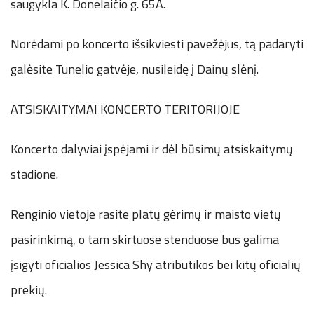
saugykla K. Donelaičio g. 65A.
Norėdami po koncerto išsikviesti pavežėjus, tą padaryti
galėsite Tunelio gatvėje, nusileidę į Dainų slėnį.
ATSISKAITYMAI KONCERTO TERITORIJOJE
Koncerto dalyviai įspėjami ir dėl būsimų atsiskaitymų
stadione.
Renginio vietoje rasite platų gėrimų ir maisto vietų
pasirinkimą, o tam skirtuose stenduose bus galima
įsigyti oficialios Jessica Shy atributikos bei kitų oficialių
prekių.